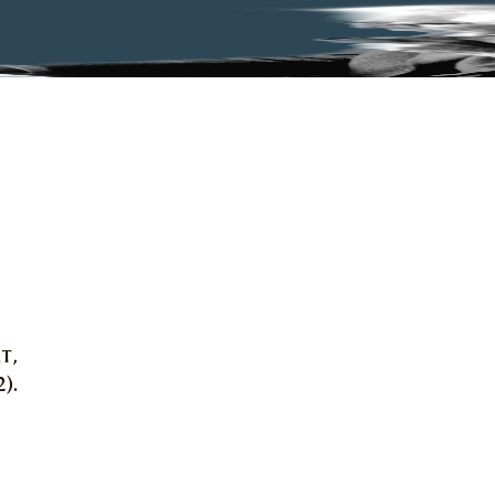
et
,
).