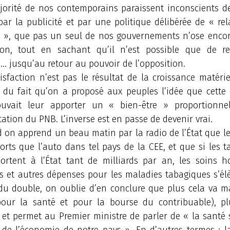
orité de nos contemporains paraissent inconscients de 
ar la publicité et par une politique délibérée de « rel
e », que pas un seul de nos gouvernements n’ose encor
on, tout en sachant qu’il n’est possible que de re
… jusqu’au retour au pouvoir de l’opposition.
tisfaction n’est pas le résultat de la croissance matérie
 du fait qu’on a proposé aux peuples l’idée que cette 
vait leur apporter un « bien-être » proportionne
tion du PNB. L’inverse est en passe de devenir vrai.
on apprend un beau matin par la radio de l’État que le
rts que l’auto dans tel pays de la CEE, et que si les t
ortent à l’État tant de milliards par an, les soins hos
s et autres dépenses pour les maladies tabagiques s’él
du double, on oublie d’en conclure que plus cela va m
pour la santé et pour la bourse du contribuable), p
et permet au Premier ministre de parler de « la santé 
 de l’économie de notre pays ». En d’autres termes : l