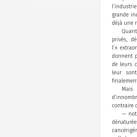
l’industri
grande in
déjà une r
Quant
privés, d
l’« extrao
donnent p
de leurs
c
leur son
finalemen
Mais 
d’innombr
contraire 
— no
dénaturée
cancérigèn