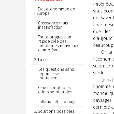
impénétra
1. État économique de
vrais écon
l’Europe
qui savent
Croissance mais
leurs dési
insatisfaction
que les
Toute progression
d’aujourd’
rapide crée des
beaucoup 
problèmes nouveaux
et imprévus
Or la
l’économi
2. La crise
selon le
Les questions sans
siècle.
réponse se
multiplient
[p. 54]
l’homme q
Causes multiples,
effets semblables
monde qu
paysages 
Inflation et chômage
dernière a
3. Solutions possibles
de nos dé