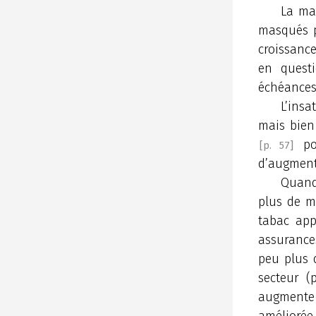
La maj
masqués p
croissanc
en questi
échéances
L’insa
mais bien
pou
[p. 57]
d’augmenta
Quand 
plus de mo
tabac app
assurance
peu plus 
secteur (
augmente 
améliorée