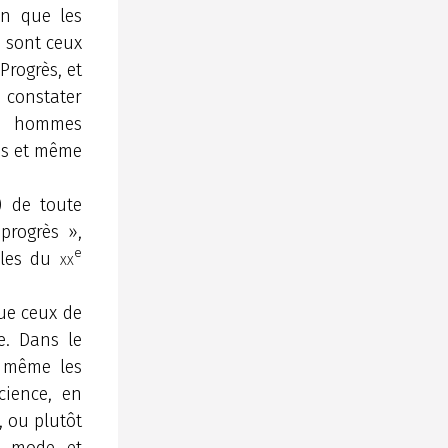
on que les
s sont ceux
Progrès, et
n constater
x hommes
lus et même
) de toute
progrès »,
e
ales du
xx
ue ceux de
e. Dans le
 même les
cience, en
, ou plutôt
la mode et