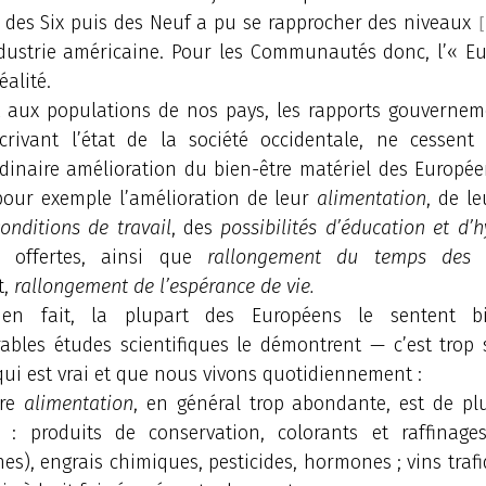
e des Six puis des Neuf a pu se rapprocher des niveaux
[
dustrie américaine. Pour les Communautés donc, l’« Eu
éalité.
 aux populations de nos pays, les rapports gouverne
écrivant l’état de la société occidentale, ne cessent
rdinaire amélioration du bien-être matériel des Europé
our exemple l’amélioration de leur
alimentation
, de l
onditions de travail
, des
possibilités d’éducation et d’
t offertes, ainsi que
rallongement du temps des l
t,
rallongement de l’espérance de vie.
en fait, la plupart des Européens le sentent 
ables études scientifiques le démontrent — c’est trop 
qui est vrai et que nous vivons quotidiennement :
tre
alimentation
, en général trop abondante, est de pl
 : produits de conservation, colorants et raffinage
es), engrais chimiques, pesticides, hormones ; vins traf