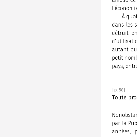
l’économie
À quoi
dans les s
détruit e
d’utilisat
autant ou
petit nomb
pays, entr
[p. 58]
Toute pro
Nonobstant
par la Pub
années, 