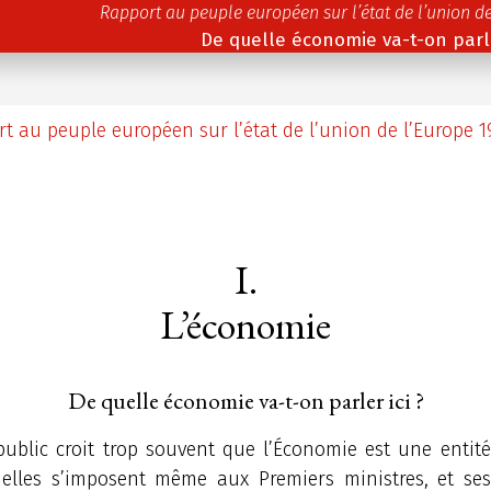
Rapport au peuple européen sur l’état de l’union de
De quelle économie va-t-on parle
t au peuple européen sur l’état de l’union de l’Europe 1
I.
L’économie
De quelle économie va-t-on parler ici ?
public croit trop souvent que l’Économie est une entité
quelles s’imposent même aux Premiers ministres, et ses