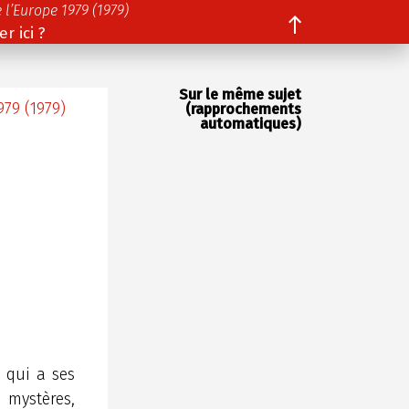
 l’Europe 1979 (1979)
r ici ?
Sur le même sujet
979 (1979)
(rapprochements
automatiques)
 qui a ses
 mystères,