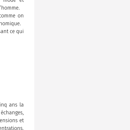
 l’homme.
s comme on
conomique.
sant ce qui
inq ans la
 échanges,
ensions et
ntrations,