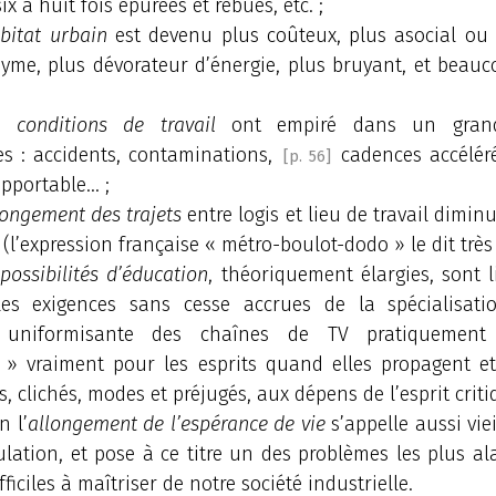
ix à huit fois épurées et rebues, etc. ;
bitat urbain
est devenu plus coûteux, plus asocial ou a
yme, plus dévorateur d’énergie, plus bruyant, et beau
es
conditions de travail
ont empiré dans un gran
es : accidents, contaminations,
cadences accéléré
[p. 56]
upportable… ;
longement des trajets
entre logis et lieu de travail dimin
s (l’expression française « métro-boulot-dodo » le dit très 
s
possibilités d’éducation
, théoriquement élargies, sont 
les exigences sans cesse accrues de la spécialisati
e uniformisante des chaînes de TV pratiquement é
 » vraiment pour les esprits quand elles propagent e
s, clichés, modes et préjugés, aux dépens de l’esprit criti
n l’
allongement de l’espérance de vie
s’appelle aussi vie
lation, et pose à ce titre un des problèmes les plus a
fficiles à maîtriser de notre société industrielle.