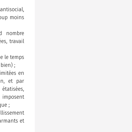
ntisocial,
coup moins
d nombre
es, travail
ue le temps
bien) ;
limitées en
on, et par
tatisées,
t imposent
que ;
illissement
larmants et