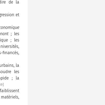
dire de la
gression et
économique
gnant
; les
ique ; les
iversités,
-financés,
urbains, la
soudre les
pide ; la
59]
faiblissent
matériels,