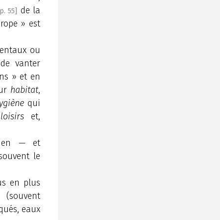
de la
p. 55]
rope » est
mentaux ou
 de vanter
ens » et en
eur
habitat
,
hygiène
qui
oisirs
et,
bien — et
souvent le
us en plus
s (souvent
iqués, eaux