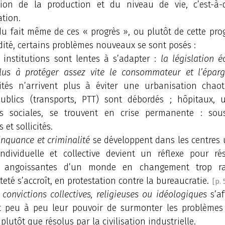
ion de la production et du niveau de vie, c’est-à-
tion.
u fait même de ces « progrès », ou plutôt de cette pro
dité, certains problèmes nouveaux se sont posés :
 institutions sont lentes à s’adapter :
la législation 
plus à protéger assez vite le consommateur et l’épar
ités n’arrivent plus à éviter une urbanisation chaot
publics (transports, PTT) sont débordés ; hôpitaux, un
s sociales, se trouvent en crise permanente : sous
 et sollicités.
inquance et criminalité
se développent dans les centres 
individuelle et collective devient un réflexe pour ré
tés angoissantes d’un monde en changement trop ra
té s’accroît, en protestation contre la bureaucratie.
[p. 
 convictions collectives, religieuses ou idéologiques
s’af
t peu à peu leur pouvoir de surmonter les problèmes 
 plutôt que résolus par la civilisation industrielle.