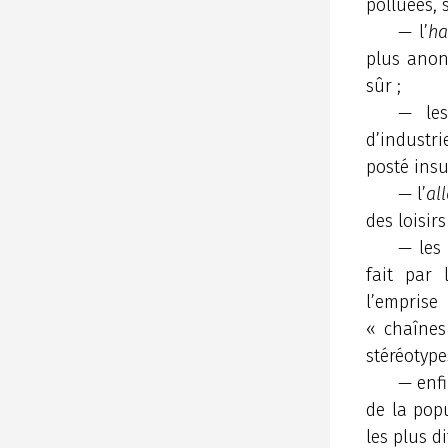
polluées, s
— l’
ha
plus anon
sûr ;
— l
d’industri
posté ins
— l’
al
des loisir
— le
fait par 
l’empris
« chaînes
stéréotype
— enfi
de la popu
les plus di