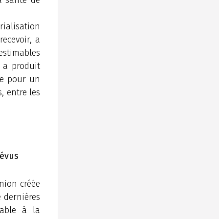
rialisation
recevoir, a
estimables
n a produit
se pour un
, entre les
révus
inion créée
e dernières
able à la