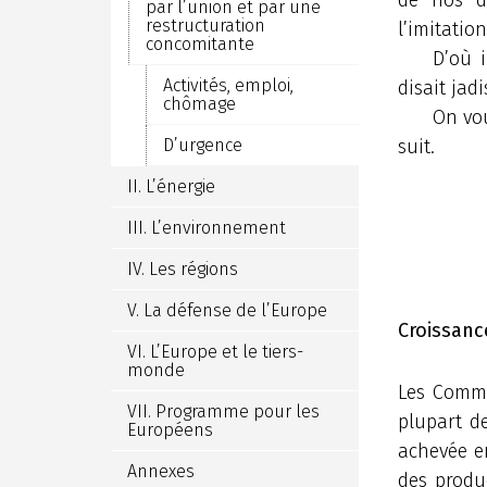
par l’union et par une
restructuration
l’imitatio
concomitante
D’où 
Activités, emploi,
disait jad
chômage
On vou
suit.
D’urgence
II. L’énergie
III. L’environnement
IV. Les régions
V. La défense de l’Europe
Croissanc
VI. L’Europe et le tiers-
monde
Les Commu
VII. Programme pour les
plupart d
Européens
achevée e
Annexes
des produ