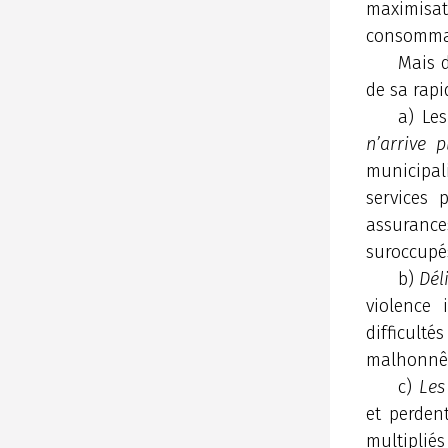
maximisat
consomma
Mais d
de sa rapi
a) Les
n’arrive 
municipal
services 
assurance
suroccupés
b)
Dél
violence 
difficul
malhonnête
c)
Les
et perden
multipliés