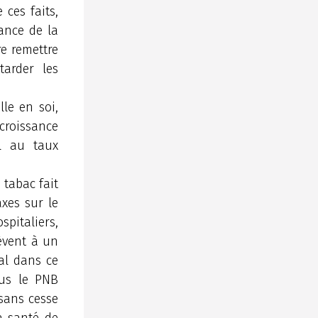
ces faits,
ance de la
e remettre
tarder les
lle en soi,
croissance
l au taux
 tabac fait
axes sur le
pitaliers,
èvent à un
al dans ce
lus le PNB
sans cesse
a santé de