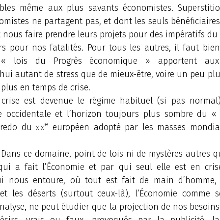
bles même aux plus savants économistes. Superstiti
omistes ne partagent pas, et dont les seuls bénéficiaire
 nous faire prendre leurs projets pour des impératifs du 
rs pour nos fatalités. Pour tous les autres, il faut bie
 « lois du Progrès économique » apportent au
hui autant de stress que de mieux-être, voire un peu p
plus en temps de crise.
 crise est devenue le régime habituel (si pas normal
e occidentale et l’horizon toujours plus sombre du « 
e
 credo du
xix
européen adopté par les masses mondi
Dans ce domaine, point de lois ni de mystères autres q
ui a fait l’Économie et par qui seul elle est en cris
i nous entoure, où tout est fait de main d’homme,
et les déserts (surtout ceux-là), l’Économie comme s
nalyse, ne peut étudier que la projection de nos besoins
sirs, vrais ou faux, provoqués par la publicité, 