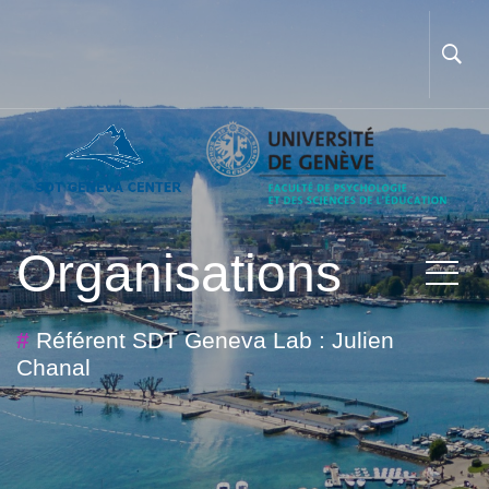
Organisations
#
Référent SDT Geneva Lab : Julien
Chanal