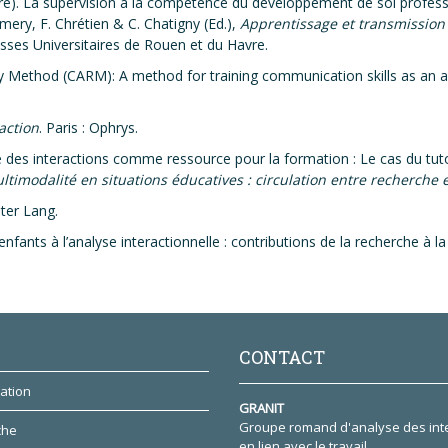
raitre). La supervision à la compétence du développement de soi profess
émery, F. Chrétien & C. Chatigny (Ed.),
Apprentissage et transmission d
esses Universitaires de Rouen et du Havre.
ay Method (CARM): A method for training communication skills as an al
action
. Paris : Ophrys.
e des interactions comme ressource pour la formation : Le cas du tuto
ltimodalité en situations éducatives : circulation entre recherche 
eter Lang.
nfants à l’analyse interactionnelle : contributions de la recherche à 
CONTACT
ation
GRANIT
Groupe romand d'analyse des int
che
en lien avec le travail