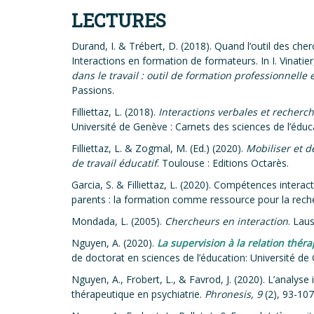
LECTURES
Durand, I. & Trébert, D. (2018). Quand l’outil des che
Interactions en formation de formateurs. In I. Vinatier,
dans le travail : outil de formation professionnelle
Passions.
Filliettaz, L. (2018).
Interactions verbales et recherch
Université de Genève : Carnets des sciences de l’éduc
Filliettaz, L. & Zogmal, M. (Ed.) (2020).
Mobiliser et d
de travail éducatif
. Toulouse : Editions Octarès.
Garcia, S. & Filliettaz, L. (2020). Compétences interac
parents : la formation comme ressource pour la rech
Mondada, L. (2005).
Chercheurs en interaction
. Lau
Nguyen, A. (2020).
La supervision à la relation théra
de doctorat en sciences de l’éducation: Université de
Nguyen, A., Frobert, L., & Favrod, J. (2020). L’analys
thérapeutique en psychiatrie.
Phronesis, 9
(2), 93-107