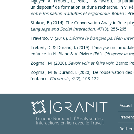
Nguyen, A., Frobert, L., Pellet, J., & Favrod, J. (à pa
un dispositif de formation et d’une recherche. In V. R
entre formation d’adultes et ergonomie
. Rouen : Pr
Stokoe, E. (2014). The Conversation Analytic Role-pl
Language and Social Interaction, 47
(3), 255-265.
Traverso, V. (2016).
Décrire le français parléen inter
Trébert, D. & Durand, I. (2019). L’analyse multimodal
enfance. In N. Blanc & V. Rivière (Ed.),
Observer la mu
Zogmal, M. (2020).
Savoir voir et faire voir
. Berne: P
Zogmal, M. & Durand, I. (2020). De l’observation des e
l’enfance.
Phronesis, 9
(2), 108-122.
Accueil
Présent
Recher