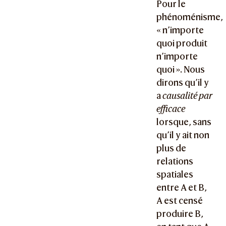
Pour le
phénoménisme,
« n’importe
quoi produit
n’importe
quoi ». Nous
dirons qu’il y
a
causalité par
efficace
lorsque, sans
qu’il y ait non
plus de
relations
spatiales
entre A et B,
A est censé
produire B,