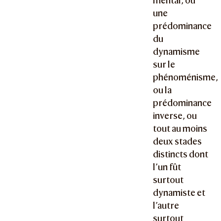
mental, ou
une
prédominance
du
dynamisme
sur le
phénoménisme,
ou la
prédominance
inverse, ou
tout au moins
deux stades
distincts dont
l’un fût
surtout
dynamiste et
l’autre
surtout