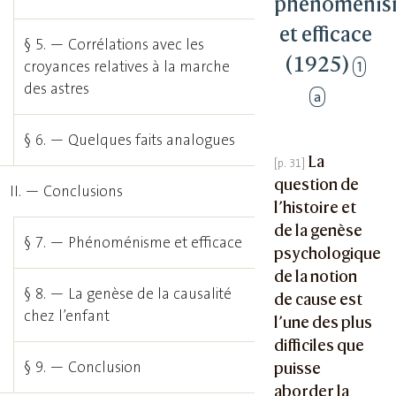
phénoméni
et efficace
§ 5. — Corrélations avec les
(1925)
1
croyances relatives à la marche
des astres
a
§ 6. — Quelques faits analogues
La
question de
II. — Conclusions
l’histoire et
de la genèse
§ 7. — Phénoménisme et efficace
psychologique
de la notion
§ 8. — La genèse de la causalité
de cause est
chez l’enfant
l’une des plus
difficiles que
§ 9. — Conclusion
puisse
aborder la