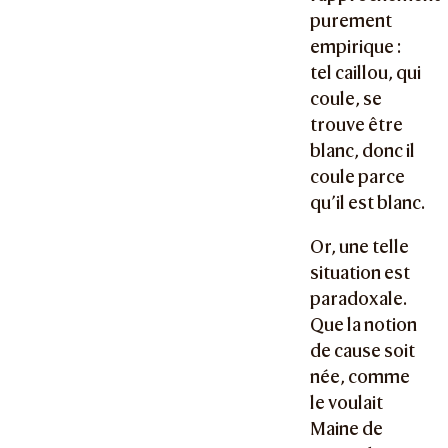
purement
empirique :
tel caillou, qui
coule, se
trouve être
blanc, donc il
coule parce
qu’il est blanc.
Or, une telle
situation est
paradoxale.
Que la notion
de cause soit
née, comme
le voulait
Maine de