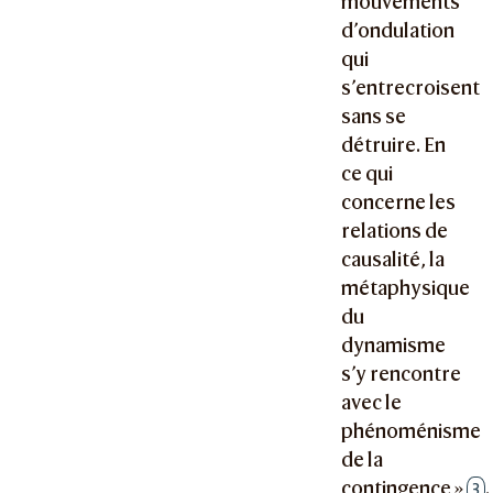
mouvements
d’ondulation
qui
s’entrecroisent
sans se
détruire. En
ce qui
concerne les
relations de
causalité, la
métaphysique
du
dynamisme
s’y rencontre
avec le
phénoménisme
de la
contingence »
.
3