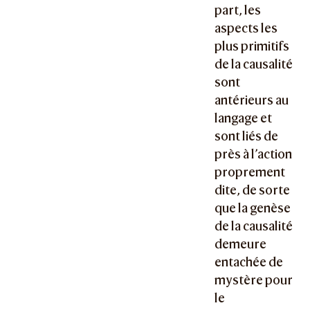
part, les
aspects les
plus primitifs
de la causalité
sont
antérieurs au
langage et
sont liés de
près à l’action
proprement
dite, de sorte
que la genèse
de la causalité
demeure
entachée de
mystère pour
le