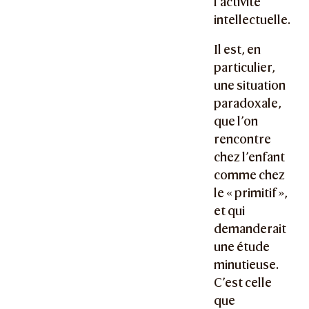
l’activité
intellectuelle.
Il est, en
particulier,
une situation
paradoxale,
que l’on
rencontre
chez l’enfant
comme chez
le « primitif »,
et qui
demanderait
une étude
minutieuse.
C’est celle
que