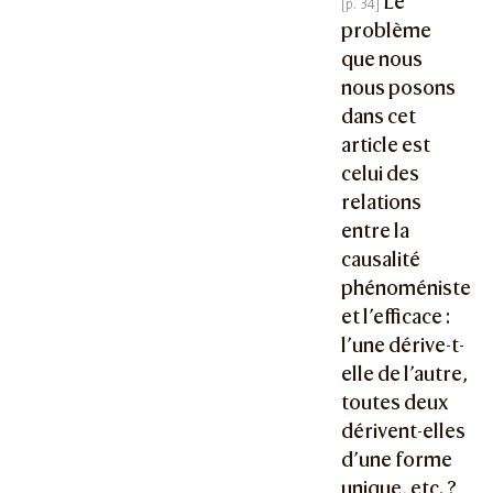
Le
problème
que nous
nous posons
dans cet
article est
celui des
relations
entre la
causalité
phénoméniste
et l’efficace :
l’une dérive-t-
elle de l’autre,
toutes deux
dérivent-elles
d’une forme
unique, etc. ?