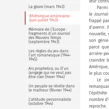
leur contra
La gloire (mars 1943)
Parmi 
le
Journal
Rhétorique américaine
(juin-juillet 1943)
frappé pa
d’avenir.
Mémoire de l’Europe :
Fragments d’un
Journal
nouvelle, 
des Mauvais Temps
son génie 
(septembre 1943)
parce que 
Les règles du jeu dans
arrière-pe
l’art romanesque (1944-
1945)
craindre l
Amérique,
Ars prophetica
, ou D’un
langage qui ne veut pas
le plus co
être clair (hiver 1944)
Le jo
Un peuple se révèle dans
remarquait
le malheur (février 1944)
l’épithète
nombre d’e
L’attitude personnaliste
(octobre 1944)
reproche.