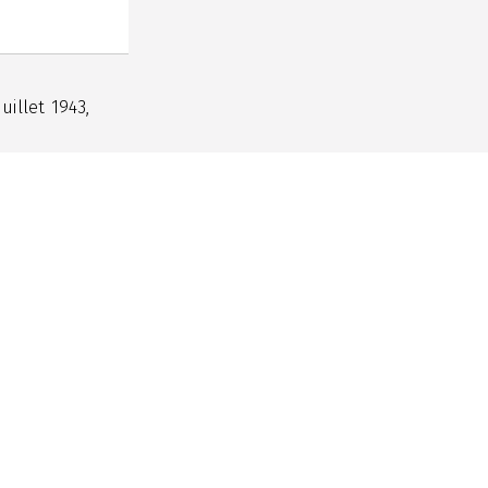
juillet 1943,
Conditions d'usage
Sauf indication contraire, les
Genève
contenus de ce site sont
0
publiés sous une licence
Creative commons CC-BY-NC,
4.0.
Log in