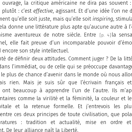
 ouvrage, la critique américaine ne dira pas souvent :
s plutôt : c’est
effective
, agissant. Et d’une idée l’on n
ent qu’elle soit juste, mais qu’elle soit
inspiring
, stimul
ela donne une littérature plus apte qu’aucune autre à l
sme aventureux de notre siècle. Entre
la sensa
[p. 4]
nel, elle fait preuve d’un incomparable pouvoir d’émo
d encore son style intellectuel.
enté de définir deux attitudes. Comment juger ? De la litt
dans l’immédiat, ou de celle qui se préoccupe davantag
 le plus de chance d’avenir dans le monde où nous allo
ais rien. Mais je suis sûr que l’écrivain français et 
 ont beaucoup à apprendre l’un de l’autre. Ils m’ap
aires comme la virilité et la féminité, la couleur et le
itale et la retenue formelle. Et j’entrevois les pl
ntre ces deux principes de toute civilisation, que pol
ératures : tradition et actualité, mise en ordre 
 De leur alliance naît la Liberté.