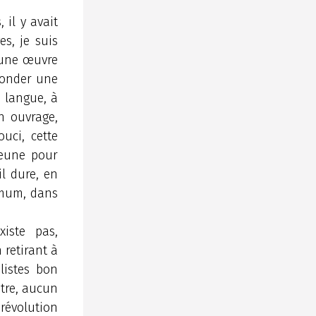
 il y avait
s, je suis
’une œuvre
fonder une
a langue, à
un ouvrage,
ouci, cette
 jeune pour
il dure, en
imum, dans
iste pas,
 retirant à
alistes bon
itre, aucun
révolution