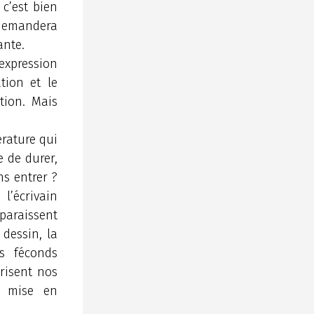
 c’est bien
e demandera
ante.
’expression
tion et le
tion. Mais
érature qui
e de durer,
ns entrer ?
l’écrivain
paraissent
 dessin, la
us féconds
arisent nos
et mise en