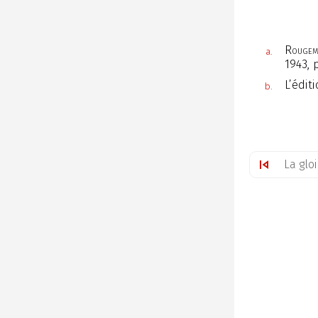
Rougem
a.
1943, p
L’édit
b.
La glo