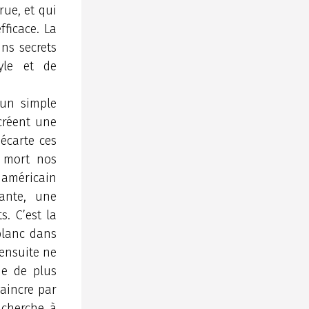
rue, et qui
ficace. La
ns secrets
yle et de
 un simple
 créent une
écarte ces
 mort nos
 américain
ante, une
. C’est la
 blanc dans
 ensuite ne
ne de plus
vaincre par
 cherche à