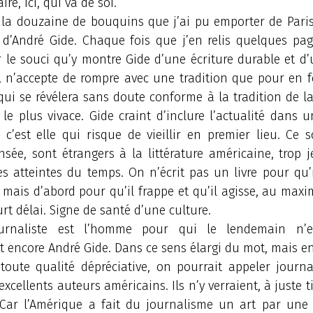
ire, ici, qui va de soi.
la douzaine de bouquins que j’ai pu emporter de Paris,
d’André Gide. Chaque fois que j’en relis quelques page
r le souci qu’y montre Gide d’une écriture durable et d
 Il n’accepte de rompre avec une tradition que pour en 
qui se révélera sans doute conforme à la tradition de l
le plus vivace. Gide craint d’inclure l’actualité dans 
c’est elle qui risque de vieillir en premier lieu. Ce s
nsée, sont étrangers à la littérature américaine, trop
es atteintes du temps. On n’écrit pas un livre pour qu’
 mais d’abord pour qu’il frappe et qu’il agisse, au max
urt délai. Signe de santé d’une culture.
urnaliste est l’homme pour qui le lendemain n’ex
 encore André Gide. Dans ce sens élargi du mot, mais en
 toute qualité dépréciative, on pourrait appeler journ
xcellents auteurs américains. Ils n’y verraient, à juste t
 Car l’Amérique a fait du journalisme un art par une 