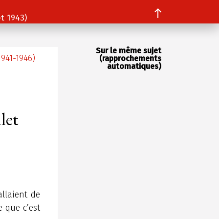
t 1943)
Sur le même sujet
1941-1946)
(rapprochements
automatiques)
let
llaient de
e que c’est