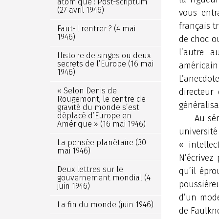
atomique : Post-scriptum
(27 avril 1946)
vous entr
français t
Faut-il rentrer ? (4 mai
1946)
de choc ou
l’autre a
Histoire de singes ou deux
secrets de l’Europe (16 mai
américain
1946)
L’anecdote
« Selon Denis de
directeur
Rougemont, le centre de
généralisa
gravité du monde s’est
déplacé d’Europe en
Au sé
Amérique » (16 mai 1946)
universit
La pensée planétaire (30
« intellec
mai 1946)
N’écrivez
Deux lettres sur le
qu’il épr
gouvernement mondial (4
poussiére
juin 1946)
d’un mode
La fin du monde (juin 1946)
de Faulkn