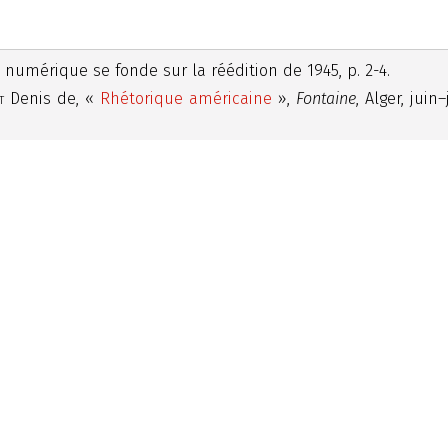
n numérique se fonde sur la réédition de 1945, p. 2-4.
t
Denis de, «
Rhétorique américaine
»,
Fontaine
, Alger, juin–
Contact
n site hébergé par :
Rougemont 2.0
GSI de l’Université de 
Sciences II
Quai Ernest-Ansermet 3
Case postale
CH - 1211 Genève 4
rougemont@unige.ch