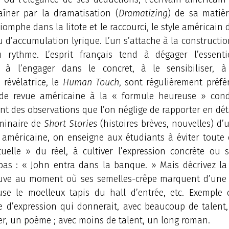
aîner par la dramatisation (
Dramatizing
) de sa matièr
riomphe dans la litote et le raccourci, le style américain d
 d’accumulation lyrique. L’un s’attache à la constructio
u rythme. L’esprit français tend à dégager l’essentiel
 à l’engager dans le concret, à le sensibiliser, à l’
 révélatrice, le
Human Touch
, sont régulièrement préfé
 de revue américaine à la « formule heureuse » con
nt des observations que l’on néglige de rapporter en déta
minaire de
Short Stories
(histoires brèves, nouvelles) d
é américaine, on enseigne aux étudiants à éviter toute 
tuelle » du réel, à cultiver l’expression concrète ou s
 pas : « John entra dans la banque. » Mais décrivez la
ouve au moment où ses semelles-crêpe marquent d’une
use le moelleux tapis du hall d’entrée, etc. Exemple c
 d’expression qui donnerait, avec beaucoup de talent
er, un poème ; avec moins de talent, un long roman.