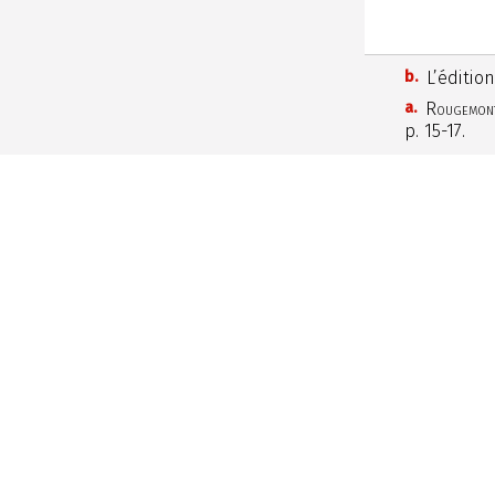
b.
L’éditio
a.
Rougemon
p. 15-17.
U
Denis de Rougemont,
l’intégrale en ligne