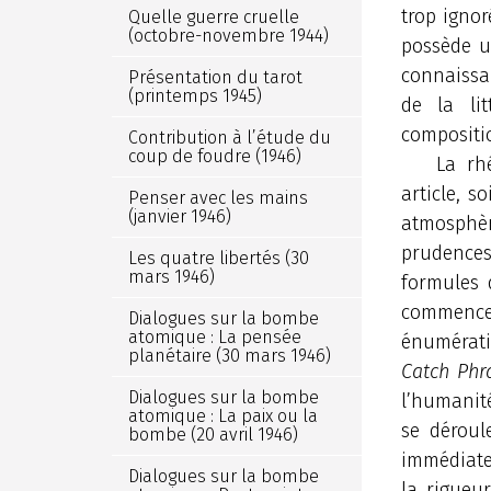
trop ignor
Quelle guerre cruelle
(octobre-novembre 1944)
possède u
connaissa
Présentation du tarot
(printemps 1945)
de la li
compositi
Contribution à l’étude du
coup de foudre (1946)
La rh
article, s
Penser avec les mains
(janvier 1946)
atmosphèr
prudence
Les quatre libertés (30
mars 1946)
formules 
commence
Dialogues sur la bombe
atomique : La pensée
énumérati
planétaire (30 mars 1946)
Catch Phr
Dialogues sur la bombe
l’humanité
atomique : La paix ou la
se déroul
bombe (20 avril 1946)
immédiate 
Dialogues sur la bombe
la rigueu