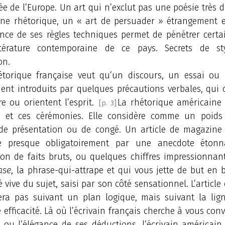
ée de l’Europe. Un art qui n’exclut pas une poésie très d
ne rhétorique, un « art de persuader » étrangement ef
nce de ses règles techniques permet de pénétrer certai
ttérature contemporaine de ce pays. Secrets de st
on.
étorique française veut qu’un discours, un essai ou
oient introduits par quelques précautions verbales, qui
e ou orientent l’esprit.
La rhétorique américaine 
[p. 3]
s et ces cérémonies. Elle considère comme un poids
de présentation ou de congé. Un article de magazine
 presque obligatoirement par une anecdote étonn
on de faits bruts, ou quelques chiffres impressionnants
ase
, la phrase-qui-attrape et qui vous jette de but en
 vive du sujet, saisi par son côté sensationnel. L’article
era pas suivant un plan logique, mais suivant la lig
efficacité. Là où l’écrivain français cherche à vous con
r ou l’élégance de ses déductions, l’écrivain américain