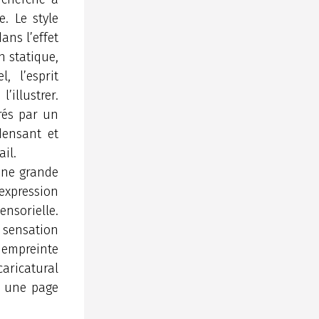
e. Le style
ans l’effet
n statique,
, l’esprit
illustrer.
rés par un
densant et
il.
’une grande
expression
ensorielle.
 sensation
 empreinte
aricatural
, une page