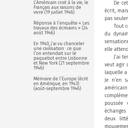
L’Américain croit à la vie, le
De cet
Français aux raisons de
écrit, mai
vivre (19 juillet 1946)
pas seulem
Réponse à l’enquête « Les
Tout c
travaux des écrivains » (24
août 1946)
du dynami
sensation
En 1940, j’ai vu chanceler
une civilisation : ce que
elle atten
l’on entendait sur le
J’ai t
paquebot entre Lisbonne
et New York (21 septembre
veut agir 
1946)
laquelle a
Mémoire de l’Europe (écrit
Je n’en s
en Amérique, en 1943)
américain
(août-septembre 1946)
complément
poussée v
échanges e
deux litt
mouvement.