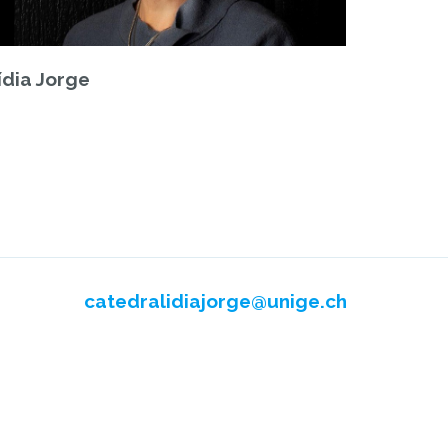
ídia Jorge
catedralidiajorge@unige.ch