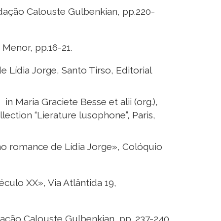
ndação Calouste Gulbenkian, pp.220-
 Menor, pp.16-21.
dia Jorge, Santo Tirso, Editorial
in Maria Graciete Besse et alii (org.),
ection “Lierature lusophone”, Paris,
no romance de Lídia Jorge», Colóquio
ulo XX», Via Atlântida 19,
ação Calouste Gulbenkian, pp. 237-240.