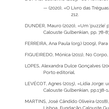
— (2020), «O Livro das Tréguas
212.
DUNDER, Mauro (2020), «Um ‘puzzle’ pro
Calouste Gulbenkian, pp. 78-87
FERREIRA, Ana Paula (org.) (2009), Para
FIGUEIREDO, Mónica (2011), No Corpo, n
LOPES, Alexandra Dulce Gonçalves (2000
Porto editorial.
LEVÉCOT, Agnes (2015), «Lídia Jorge: 
Calouste Gulbenkian, pp.138-1
MARTINS, José Cândido Oliveira (2018)
Lisboa, Fundação Calouste Gul