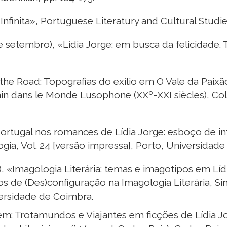
inita», Portuguese Literatury and Cultural Studies
e setembro), «Lídia Jorge: em busca da felicidade. 
the Road: Topografias do exílio em O Vale da Paixão
minin dans le Monde Lusophone (XXº-XXI siècles), Col
ortugal nos romances de Lídia Jorge: esboço de i
logia, Vol. 24 [versão impressa], Porto, Universidade
 «Imagologia Literária: temas e imagotipos em Líd
os de (Des)configuração na Imagologia Literária, S
ersidade de Coimbra.
m: Trotamundos e Viajantes em ficções de Lídia Jo