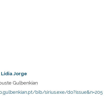
 Lídia Jorge
ouste Gulbenkian
io.gulbenkian.pt/bib/sirius.exe/do?issue&n=205