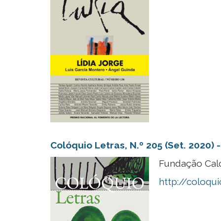
Colóquio Letras, N.º 205 (Set. 2020) -
Fundação Cal
http://coloqu