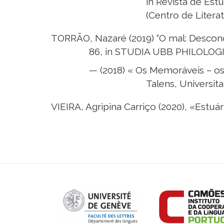
in Revista de Est
(Centro de Litera
TORRÃO, Nazaré (2019) “O mal: Desconc
86, in STUDIA UBB PHILOLOGIA,
— (2018) « Os Memoráveis – os 
Talens, Universita
VIEIRA, Agripina Carriço (2020), «Estu