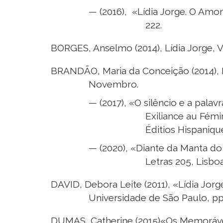
— (2016), «Lídia Jorge. O Amo
222.
BORGES, Anselmo (2014), Lídia Jorge, Vi
BRANDÃO, Maria da Conceição (2014), F
Novembro.
— (2017), «O silêncio e a palav
Exiliance au Fémi
Éditios Hispanique
— (2020), «Diante da Manta d
Letras 205, Lisbo
DAVID, Debora Leite (2011), «Lídia Jo
Universidade de São Paulo, pp
DUMAS, Catherine (2015)«Os Memoráveis