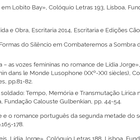
r em Lobito Bay», Colóquio Letras 193, Lisboa, Fu
da e Obra, Escritaria 2014, Escritaria e Edições Cão
ormas do Silêncio em Combateremos a Sombra de Lí
ra – as vozes femininas no romance de Lídia Jorge», 
nin dans le Monde Lusophone (XXº-XXI siècles), Coll
s, pp.81-82.
o soldado: Tempo, Memória e Transmutação Lírica 
a, Fundação Calouste Gulbenkian, pp. 44-54.
rge e o romance português da segunda metade do séc
.165-178.
, Lídia Jorge», Colóquio Letras 188, Lisboa, Fund