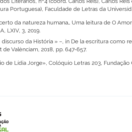
udos Literários, nº4 (coord. Carlos Reis), Carlos Re
tura Portuguesa), Faculdade de Letras da Universi
erto da natureza humana… Uma leitura de O Amor e
 LXIV, 3, 2019.
discurso da História » –, in De la escritura como r
t de Valènciam, 2018, pp. 647-657.
ário de Lídia Jorge», Colóquio Letras 203, Fundação