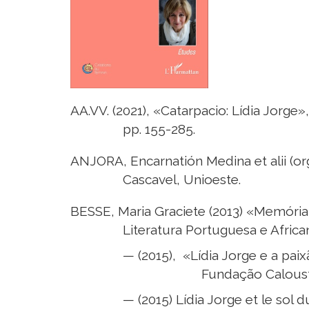
AA.VV. (2021), «Catarpacio: Lídia Jorge»
pp. 155-285.
ANJORA, Encarnatión Medina et alii (org
Cascavel, Unioeste.
BESSE, Maria Graciete (2013) «Memória
Literatura Portuguesa e African
— (2015), «Lídia Jorge e a pai
Fundação Caloust
— (2015) Lídia Jorge et le sol 