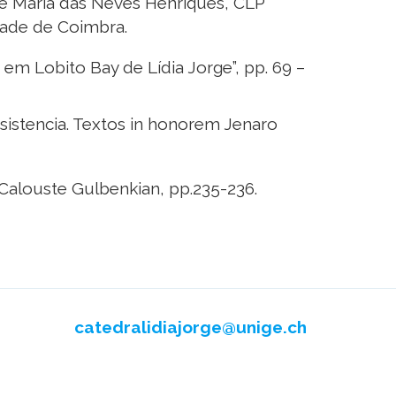
is e Maria das Neves Henriques, CLP
dade de Coimbra.
m Lobito Bay de Lídia Jorge”, pp. 69 –
esistencia. Textos in honorem Jenaro
 Calouste Gulbenkian, pp.235-236.
catedralidiajorge@unige.ch