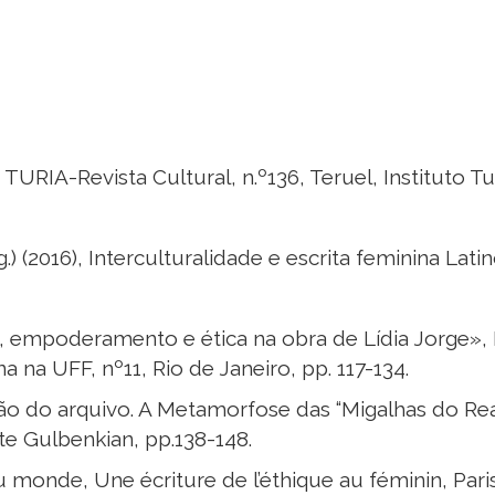
, TURIA-Revista Cultural, n.º136, Teruel, Instituto T
.) (2016), Interculturalidade e escrita feminina La
, empoderamento e ética na obra de Lídia Jorge», 
a na UFF, nº11, Rio de Janeiro, pp. 117-134.
xão do arquivo. A Metamorfose das “Migalhas do Rea
e Gulbenkian, pp.138-148.
du monde, Une écriture de l’éthique au féminin, Pari