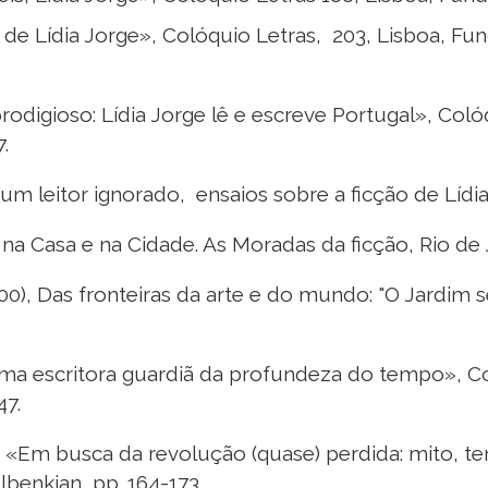
 de Lídia Jorge», Colóquio Letras, 203, Lisboa, Fu
digioso: Lídia Jorge lê e escreve Portugal», Coló
.
 um leitor ignorado, ensaios sobre a ficção de Lídia
a Casa e na Cidade. As Moradas da ficção, Rio de Ja
), Das fronteiras da arte e do mundo: "O Jardim se
uma escritora guardiã da profundeza do tempo», Co
47.
, «Em busca da revolução (quase) perdida: mito, t
benkian, pp. 164-173.