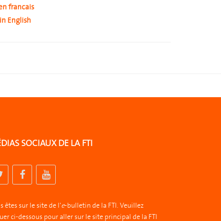
en francais
in English
DIAS SOCIAUX DE LA FTI
 êtes sur le site de l'
e
-bulletin de la FTI. Veuillez
uer ci-dessous pour aller sur le site principal de la FTI