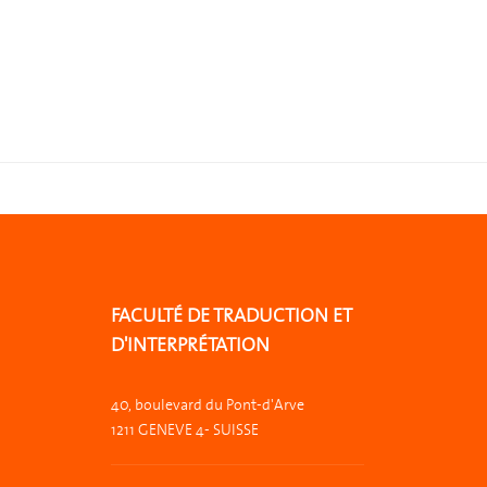
FACULTÉ DE TRADUCTION ET
D'INTERPRÉTATION
40, boulevard du Pont-d'Arve
1211 GENEVE 4- SUISSE