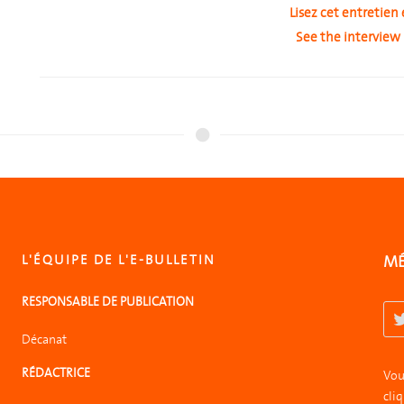
Lisez cet entretien 
See the interview 
L'ÉQUIPE DE L'E-BULLETIN
MÉ
RESPONSABLE DE PUBLICATION
Décanat
RÉDACTRICE
Vous
cliq