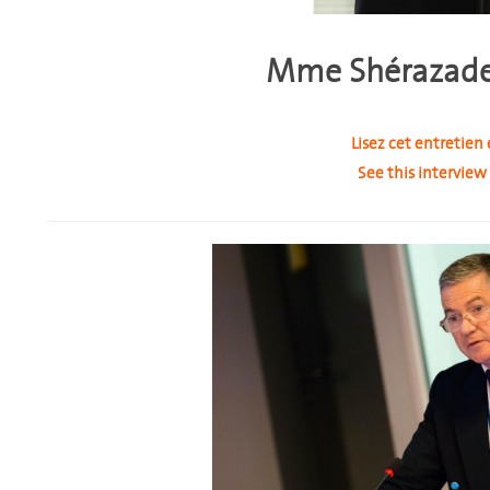
Mme Shérazade
Lisez cet entretien 
See this interview 