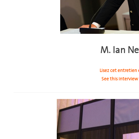
M. Ian N
Lisez cet entretien 
See this interview 