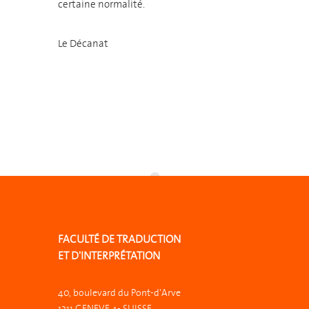
certaine normalité.
Le Décanat
FACULTÉ DE TRADUCTION
ET D'INTERPRÉTATION
40, boulevard du Pont-d'Arve
1211 GENEVE 4- SUISSE