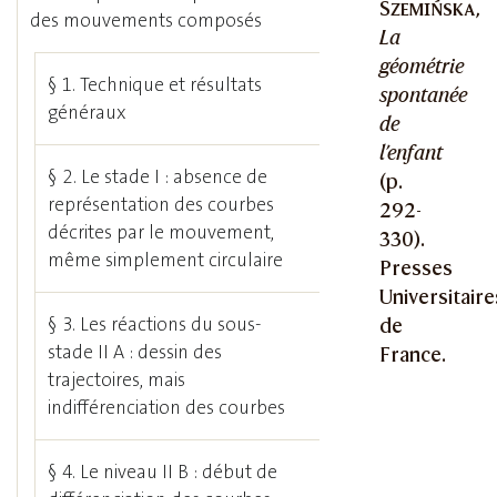
Szemińska
,
des mouvements composés
La
géométrie
§ 1. Technique et résultats
spontanée
généraux
de
l’enfant
§ 2. Le stade I : absence de
(p.
représentation des courbes
292-
décrites par le mouvement,
330).
même simplement circulaire
Presses
Universitaire
§ 3. Les réactions du sous-
de
stade II A : dessin des
France.
trajectoires, mais
indifférenciation des courbes
§ 4. Le niveau II B : début de