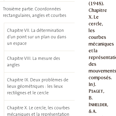
(1948).
Troisième partie. Coordonnées
Chapitre
rectangulaires, angles et courbes
X. Le
cercle,
Chapitre VII. La détermination
les
d’un point sur un plan ou dans
courbes
un espace
mécaniques
et la
représentat
Chapitre VIII. La mesure des
des
angles
mouvement
composés.
Chapitre IX. Deux problèmes de
In J.
lieux géométriques : les lieux
Piaget
,
rectilignes et le cercle
B.
Inhelder
,
Chapitre X. Le cercle, les courbes
& A.
mécaniques et la représentation