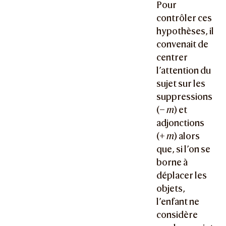
Pour
contrôler ces
hypothèses, il
convenait de
centrer
l’attention du
sujet sur les
suppressions
(−
m
) et
adjonctions
(+
m
) alors
que, si l’on se
borne à
déplacer les
objets,
l’enfant ne
considère