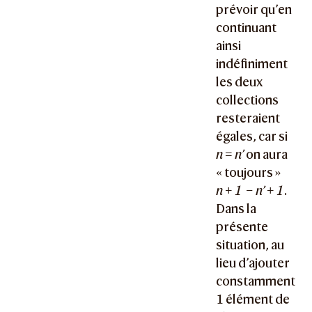
prévoir qu’en
continuant
ainsi
indéfiniment
les deux
collections
resteraient
égales, car si
n = n’
on aura
« toujours »
n + 1 − n’ + 1
.
Dans la
présente
situation, au
lieu d’ajouter
constamment
1 élément de