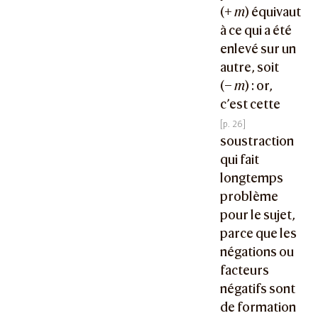
(+
m
) équivaut
à ce qui a été
enlevé sur un
autre, soit
(−
m
) : or,
c’est cette
soustraction
qui fait
longtemps
problème
pour le sujet,
parce que les
négations ou
facteurs
négatifs sont
de formation