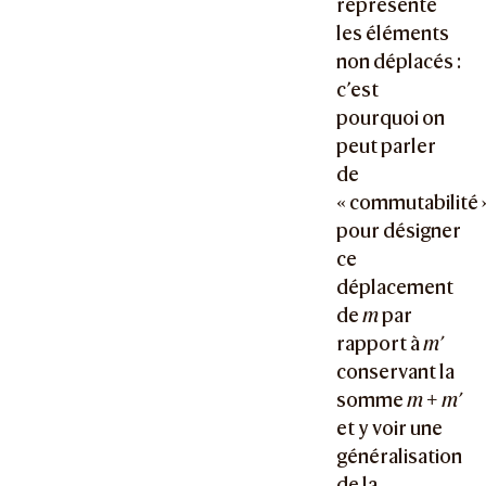
représente
les éléments
non déplacés :
c’est
pourquoi on
peut parler
de
« commutabilité 
pour désigner
ce
déplacement
de
m
par
rapport à
m’
conservant la
somme
m + m’
et y voir une
généralisation
de la