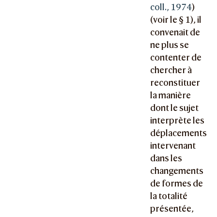
coll., 1974
)
(voir le § 1), il
convenait de
ne plus se
contenter de
chercher à
reconstituer
la manière
dont le sujet
interprète les
déplacements
intervenant
dans les
changements
de formes de
la totalité
présentée,