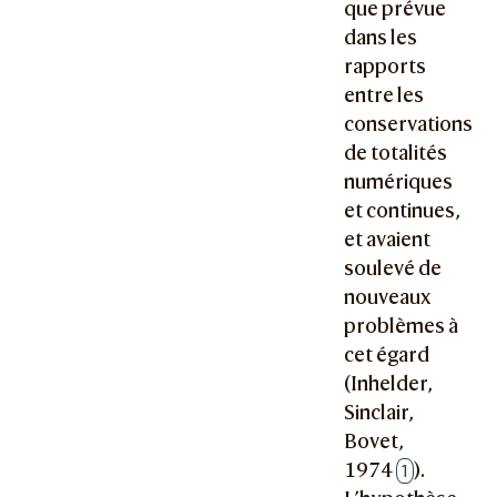
que prévue
dans les
rapports
entre les
conservations
de totalités
numériques
et continues,
et avaient
soulevé de
nouveaux
problèmes à
cet égard
(Inhelder,
Sinclair,
Bovet,
1974
).
1