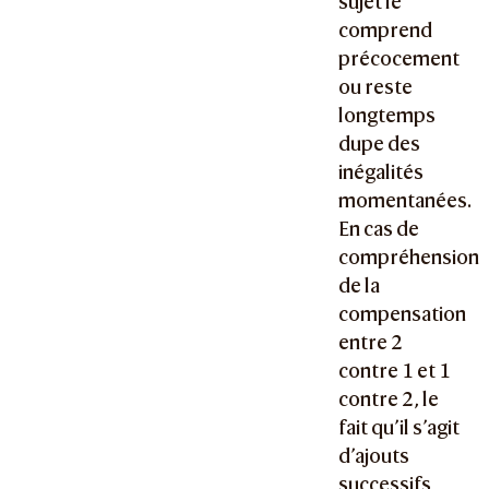
sujet le
comprend
précocement
ou reste
longtemps
dupe des
inégalités
momentanées.
En cas de
compréhension
de la
compensation
entre 2
contre 1 et 1
contre 2, le
fait qu’il s’agit
d’ajouts
successifs