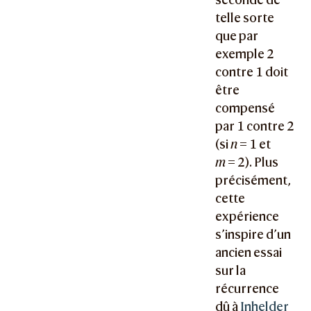
telle sorte
que par
exemple 2
contre 1 doit
être
compensé
par 1 contre 2
(si
n
= 1 et
m
= 2). Plus
précisément,
cette
expérience
s’inspire d’un
ancien essai
sur la
récurrence
dû à
Inhelder