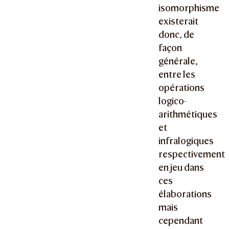
isomorphisme
existerait
donc, de
façon
générale,
entre les
opérations
logico-
arithmétiques
et
infralogiques
respectivement
en jeu dans
ces
élaborations
mais
cependant