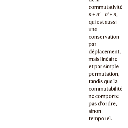
commutativité
n + n’ = n’ + n
,
qui est aussi
une
conservation
par
déplacement,
mais linéaire
et par simple
permutation,
tandis que la
commutabilité
ne comporte
pas d’ordre,
sinon
temporel.