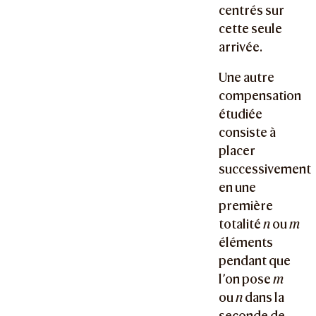
centrés sur
cette seule
arrivée.
Une autre
compensation
étudiée
consiste à
placer
successivement
en une
première
totalité
n
ou
m
éléments
pendant que
l’on pose
m
ou
n
dans la
seconde de