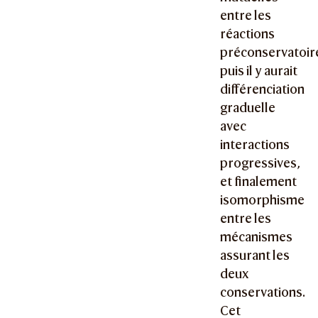
entre les
réactions
préconservatoire
puis il y aurait
différenciation
graduelle
avec
interactions
progressives,
et finalement
isomorphisme
entre les
mécanismes
assurant les
deux
conservations.
Cet