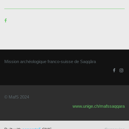
Mission archéologique franco-suisse de Saqqâra
©️ MafS 2024
www.unige.ch/mafssaqqara