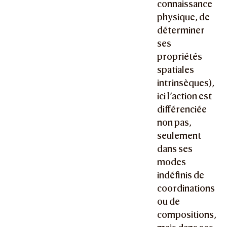
connaissance
physique, de
déterminer
ses
propriétés
spatiales
intrinsèques),
ici l’action est
différenciée
non pas,
seulement
dans ses
modes
indéfinis de
coordinations
ou de
compositions,