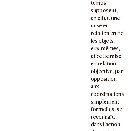
temps
supposent,
en effet, une
mise en
relation entre
les objets
eux-mêmes,
et cette mise
en relation
objective, par
opposition
aux
coordinations
simplement
formelles, se
reconnaît,
dans l’action