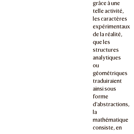
grâce à une
telle activité,
les caractères
expérimentaux
de la réalité,
que les
structures
analytiques
ou
géométriques
traduiraient
ainsi sous
forme
d’abstractions,
la
mathématique
consiste, en