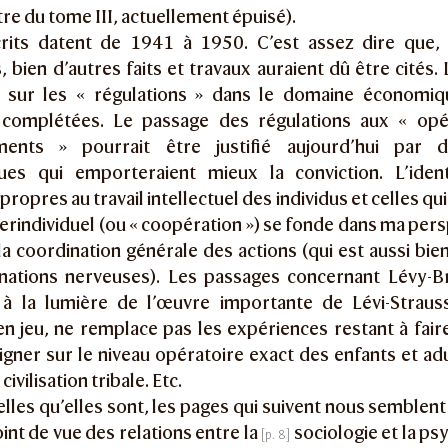
tre du tome III, actuellement épuisé).
rits datent de 1941 à 1950. C’est assez dire que, 
, bien d’autres faits et travaux auraient dû être cités. 
sur les « régulations » dans le domaine économiq
complétées. Le passage des régulations aux « opé
ents » pourrait être justifié aujourd’hui par d
ues qui emporteraient mieux la conviction. L’ide
propres au travail intellectuel des individus et celles qu
erindividuel (ou « coopération ») se fonde dans ma pers
 la coordination générale des actions (qui est aussi bien
nations nerveuses). Les passages concernant Lévy-Br
 à la lumière de l’œuvre importante de Lévi-Strauss
n jeu, ne remplace pas les expériences restant à fair
gner sur le niveau opératoire exact des enfants et adu
civilisation tribale. Etc.
elles qu’elles sont, les pages qui suivent nous semble
oint de vue des relations entre la
sociologie et la ps