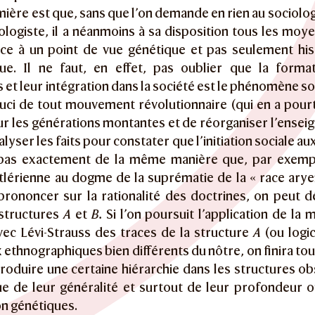
ière est que, sans que l’on demande en rien au sociolo
ologiste, il a néanmoins à sa disposition tous les moy
lace à un point de vue génétique et pas seulement hi
ue. Il ne faut, en effet, pas oublier que la forma
 et leur intégration dans la société est le phénomène soc
ci de tout mouvement révolutionnaire (qui en a pourta
sur les générations montantes et de réorganiser l’ensei
analyser les faits pour constater que l’initiation sociale
 pas exactement de la même manière que, par exemple,
tlérienne au dogme de la suprématie de la « race aryen
prononcer sur la rationalité des doctrines, on peut dé
structures
A
et
B.
Si l’on poursuit l’application de la
vec Lévi-Strauss des traces de la structure
A
(ou logi
 ethnographiques bien différents du nôtre, on finira t
troduire une certaine hiérarchie dans les structures o
ue de leur généralité et surtout de leur profondeur 
on génétiques.