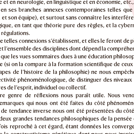
 et en neurologie, en linguistique et en économie, etc
 en ses branches annexes contemporaines telles que l
et son équipe), et surtout sans connaître les interfére
gique, en tant que théorie pure des règles, et la cybe
 régulations.
de telles connexions s’établissent, et elles le feront de p
et l’ensemble des disciplines dont dépend la compréhen
t que les vues sommaires dues à une éducation philoso
le (si on la compare à la formation scientifique de ceu
apes de l’histoire de la philosophie) ne nous empêch
ectivité phénoménologique, de distinguer des niveaux
es de l’esprit, individuel ou collectif.
re genre de réflexions nous paraît utile. Nous ve
emarques qui nous ont été faites du côté phénomén
de tendance inverse nous ont été présentées du côté 
s deux grandes tendances philosophiques de la pensée
fois reproché à cet égard, étant données les converg