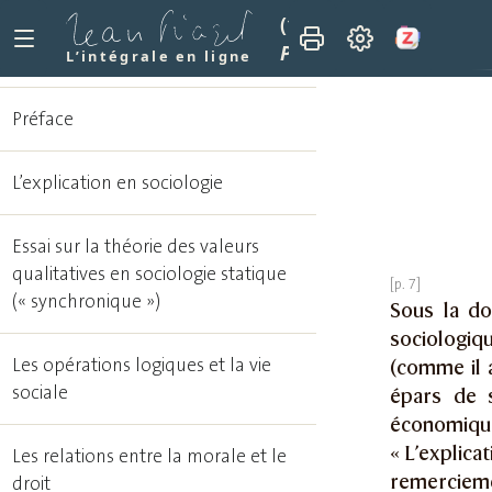
(1977)
Études sociolog
Préface
L’intégrale en ligne
Préface
L’explication en sociologie
Essai sur la théorie des valeurs
qualitatives en sociologie statique
(« synchronique »)
Sous la do
sociologiqu
Les opérations logiques et la vie
(comme il a
sociale
épars de s
économiqu
« L’explica
Les relations entre la morale et le
remerciemen
droit