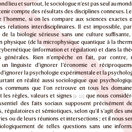
nd lieu et surtout, le sociologue n’est pas seul au monde
tenir compte des résultats des disciplines connexes. L
e l’homme, si on les compare aux sciences exactes et
s relations interdisciplinaires. Il est impossible, pa
i de la biologie sérieuse sans une culture suffisant
en physique (de la microphysique quantique à la ther
ybernétique (information et régulation) et dans la thé
s générales. Rien n’empêche en fait, par contre,
un linguiste d’ignorer l’économie et réciproqu
d’ignorer la psychologie expérimentale et la psycholog
urtant en réalité aussi sociologique que psychologique
s communs que l’on retrouve en tous les domaine
 les règles, valeurs et signes
que nous considér
sentiel des faits sociaux supposent précisément d
, régulatoires et sémiotiques, selon qu’il s’agit des u
ies ou de leurs réunions et intersections ; et il nous 
ciologiquement de telles questions sans une informa