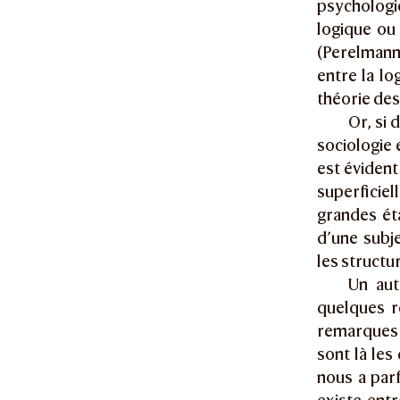
psychologie
logique ou
(Perelmann 
entre la lo
théorie des
Or, si 
sociologie 
est éviden
superficiel
grandes ét
d’une subj
les structur
Un aut
quelques r
remarques 
sont là le
nous a par