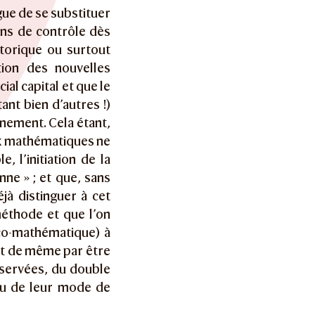
gue de se substituer
ens de contrôle dès
storique ou surtout
tion des nouvelles
ial capital et que le
nt bien d’autres !)
gnement. Cela étant,
 aux mathématiques ne
 l’initiation de la
ne » ; et que, sans
jà distinguer à cet
 méthode et que l’on
co-mathématique) à
out de même par être
bservées, du double
ou de leur mode de