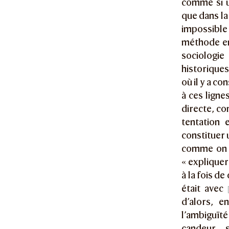
comme si u
que dans la
impossibl
méthode en
sociologi
historiques
où il y a c
à ces ligne
directe, co
tentation 
constituer 
comme on y
« expliquer
à la fois d
était avec
d’alors, e
l’ambiguïté
candeur s