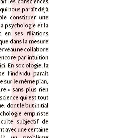
it les consciences
 qui nous paraît déjà
le constituer une
a psychologie et la
en ses filiations
s que dans la mesure
 cerveau ne collabore
ncore par intuition
ci. En sociologie, la
 l’individu paraît
re sur le même plan,
e » sans plus rien
science qui est tout
 dont le but initial
chologie empiriste
culte subjectif de
nt avec une certaine
t là un problème