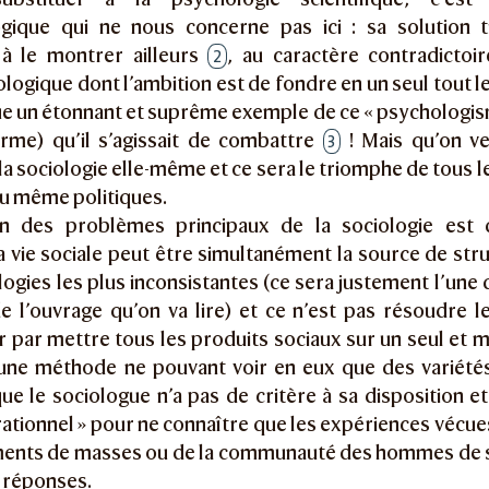
gique qui ne nous concerne pas ici : sa solution
à le montrer ailleurs
, au caractère contradictoire
2
gique dont l’ambition est de fondre en un seul tout le 
ue un étonnant et suprême exemple de ce « psychologis
norme) qu’il s’agissait de combattre
! Mais qu’on veu
3
a sociologie elle-même et ce sera le triomphe de tous 
ou même politiques.
un des problèmes principaux de la sociologie est
vie sociale peut être simultanément la source de stru
logies les plus inconsistantes (ce sera justement l’un
e l’ouvrage qu’on va lire) et ce n’est pas résoudre 
par mettre tous les produits sociaux sur un seul et
 une méthode ne pouvant voir en eux que des variétés
e le sociologue n’a pas de critère à sa disposition et
 rationnel » pour ne connaître que les expériences vécues
nts de masses ou de la communauté des hommes de sc
 réponses.