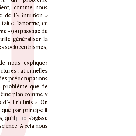
 tient, comme nous
 de l’« intuition »
fait et la norme, ce
me » (ou passage du
ille généraliser la
les sociocentrismes,
 de nous expliquer
ctures rationnelles
e des préoccupations
le problème que de
 même plan comme y
 d’« Erlebnis ». On
 que par principe il
, qu’il
s’agisse
ience. A cela nous