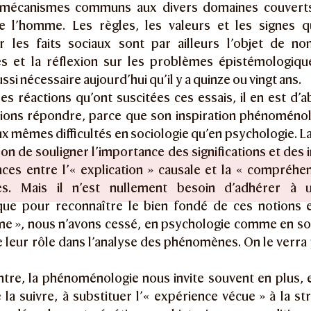
 mécanismes communs aux divers domaines couverts 
e l’homme. Les règles, les valeurs et les signes q
er les faits sociaux sont par ailleurs l’objet de n
res et la réflexion sur les problèmes épistémologiqu
si nécessaire aujourd’hui qu’il y a quinze ou vingt ans.
es réactions qu’ont suscitées ces essais, il en est d’
ions répondre, parce que son inspiration phénoménol
x mêmes difficultés en sociologie qu’en psychologie. 
son de souligner l’importance des significations et des i
nces entre l’« explication » causale et la « compréhen
ces. Mais il n’est nullement besoin d’adhérer à 
que pour reconnaître le bien fondé de ces notions e
sme », nous n’avons cessé, en psychologie comme en so
 leur rôle dans l’analyse des phénomènes. On le verra
ntre, la phénoménologie nous invite souvent en plus, e
la suivre, à substituer l’« expérience vécue » à la st