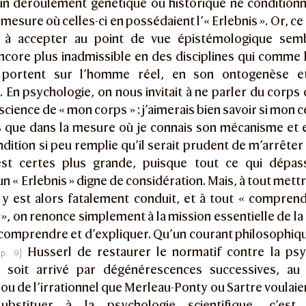
n déroulement génétique ou historique ne conditionna
 mesure où celles-ci en possédaient l’« Erlebnis ». Or, ce
e à accepter au point de vue épistémologique semb
core plus inadmissible en des disciplines qui comme l
e portent sur l’homme réel, en son ontogenèse et 
. En psychologie, on nous invitait à ne parler du corp
onscience de « mon corps » : j’aimerais bien savoir si mon
s que dans la mesure où je connais son mécanisme et e
ndition si peu remplie qu’il serait prudent de m’arrêter i
est certes plus grande, puisque tout ce qui dépasse
un « Erlebnis » digne de considération. Mais, à tout mett
 est alors fatalement conduit, et à tout « comprendr
 », on renonce simplement à la mission essentielle de la 
e comprendre et d’expliquer. Qu’un courant philosophique,
Husserl de restaurer le normatif contre la psy
n soit arrivé par dégénérescences successives, au 
 ou de l’irrationnel que Merleau-Ponty ou Sartre voulaie
ubstituer à la psychologie scientifique, c’es