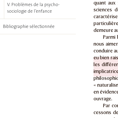
quant aux
V. Problèmes de la psycho-
sciences d
sociologie de l’enfance
caractéris
particuliè
Bibliographie sélectionnée
demeure aus
Parmi l
nous aimer
conduire au
eu bien rai
les différe
implicatri
philosophi
« naturali
en évidence
ouvrage.
Par co
cessons de 