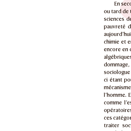
En seco
ou tard de 
sciences d
pauvreté de
aujourd’hu
chimie et 
encore en c
algébrique
dommage, 
sociologue 
ci étant po
mécanisme
l’homme. Et
comme l’es
opératoires
ces catégor
traiter so