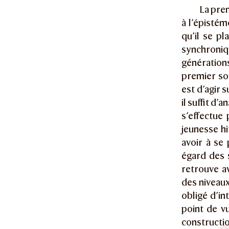
La prem
à l’épistém
qu’il se p
synchroniq
générations
premier sou
est d’agir 
il suffit d’
s’effectue
jeunesse hi
avoir à se 
égard des 
retrouve a
des niveaux
obligé d’in
point de v
constructi