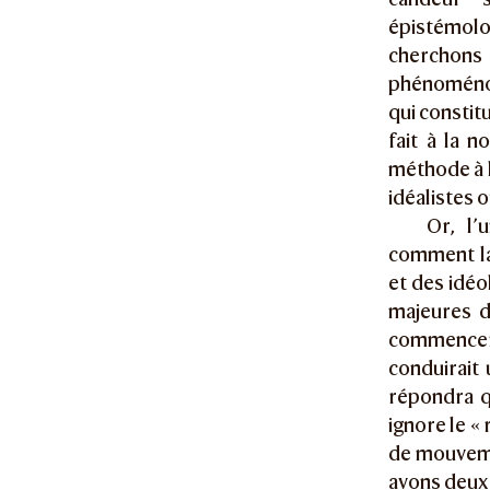
épistémolo
cherchons 
phénoménolo
qui constit
fait à la 
méthode à l
idéalistes 
Or, l’
comment la 
et des idéo
majeures d
commencer 
conduirait
répondra qu
ignore le «
de mouveme
avons deux