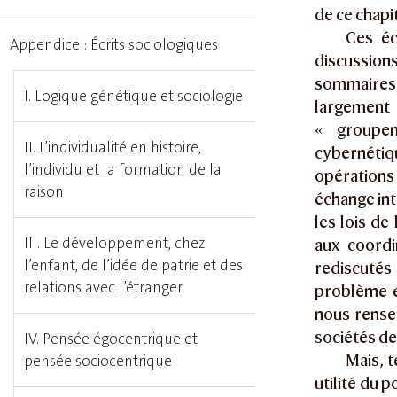
de ce chapi
Ces éc
Appendice : Écrits sociologiques
discussions
sommaires 
I. Logique génétique et sociologie
largement 
« groupem
II. L’individualité en histoire,
cybernétiq
l’individu et la formation de la
opérations 
raison
échange int
les lois de
III. Le développement, chez
aux coordi
l’enfant, de l’idée de patrie et des
rediscutés
relations avec l’étranger
problème e
nous rensei
sociétés de 
IV. Pensée égocentrique et
Mais, t
pensée sociocentrique
utilité du p