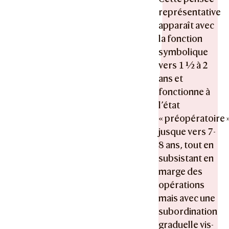
représentative
apparaît avec
la fonction
symbolique
vers 1 ½ à 2
ans et
fonctionne à
l’état
« préopératoire 
jusque vers 7-
8 ans, tout en
subsistant en
marge des
opérations
mais avec une
subordination
graduelle vis-