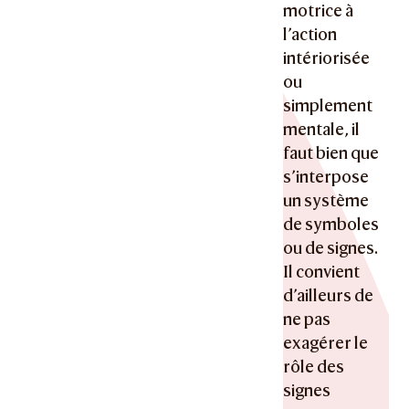
motrice à
l’action
intériorisée
ou
simplement
mentale, il
faut bien que
s’interpose
un système
de symboles
ou de signes.
Il convient
d’ailleurs de
ne pas
exagérer le
rôle des
signes