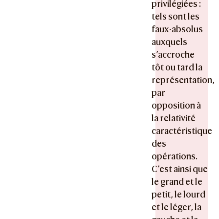
privilégiées :
tels sont les
faux-absolus
auxquels
s’accroche
tôt ou tard la
représentation,
par
opposition à
la relativité
caractéristique
des
opérations.
C’est ainsi que
le grand et le
petit, le lourd
et le léger, la