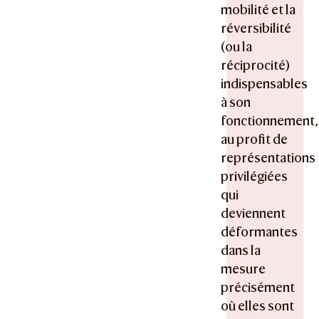
mobilité et la
réversibilité
(ou la
réciprocité)
indispensables
à son
fonctionnement,
au profit de
représentations
privilégiées
qui
deviennent
déformantes
dans la
mesure
précisément
où elles sont