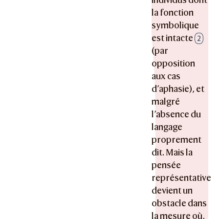
la fonction
symbolique
est intacte
2
(par
opposition
aux cas
d’aphasie), et
malgré
l’absence du
langage
proprement
dit. Mais la
pensée
représentative
devient un
obstacle dans
la mesure où,