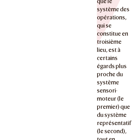
que le
système des
opérations,
qui se
constitue en
troisième
lieu, est à
certains
égards plus
proche du
système
sensori-
moteur (le
premier) que
du système
représentatif
(le second),
tout en