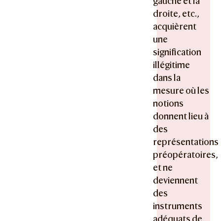
gauche et la
droite, etc.,
acquièrent
une
signification
illégitime
dans la
mesure où les
notions
donnent lieu à
des
représentations
préopératoires,
et ne
deviennent
des
instruments
adéquats de