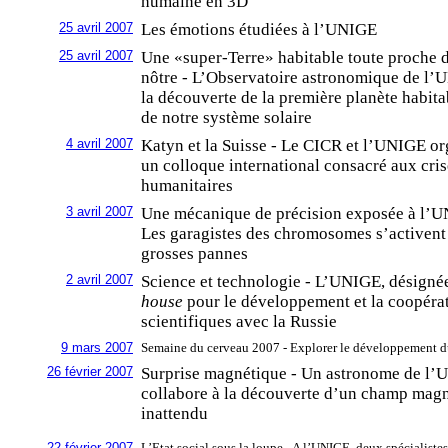
humaine en 3D
25 avril 2007
Les émotions étudiées à l’UNIGE
25 avril 2007
Une «super-Terre» habitable toute proche d
nôtre - L’Observatoire astronomique de l’
la découverte de la première planète habita
de notre système solaire
4 avril 2007
Katyn et la Suisse - Le CICR et l’UNIGE or
un colloque international consacré aux cris
humanitaires
3 avril 2007
Une mécanique de précision exposée à l’U
Les garagistes des chromosomes s’activent
grosses pannes
2 avril 2007
Science et technologie - L’UNIGE, désign
house
pour le développement et la coopéra
scientifiques avec la Russie
9 mars 2007
Semaine du cerveau 2007 - Explorer le développement d
26 février 2007
Surprise magnétique - Un astronome de l
collabore à la découverte d’un champ mag
inattendu
22 février 2007
L’Etat social sous la loupe - A l’UNIGE, deux spécialiste