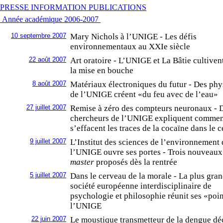
PRESSE INFORMATION PUBLICATIONS
Année académique 2006-2007
10 septembre 2007
Mary Nichols à l’UNIGE - Les défis
environnementaux au XXIe siècle
22 août 2007
Art oratoire - L’UNIGE et La Bâtie cultivent
la mise en bouche
8 août 2007
Matériaux électroniques du futur - Des phy
de l’UNIGE créent «du feu avec de l’eau»
27 juillet 2007
Remise à zéro des compteurs neuronaux - 
chercheurs de l’UNIGE expliquent comme
s’effacent les traces de la cocaïne dans le 
9 juillet 2007
L’Institut des sciences de l’environnement 
l’UNIGE ouvre ses portes - Trois nouveaux
master
proposés dès la rentrée
5 juillet 2007
Dans le cerveau de la morale - La plus gra
société européenne interdisciplinaire de
psychologie et philosophie réunit ses «poi
l’UNIGE
22 juin 2007
Le moustique transmetteur de la dengue dé