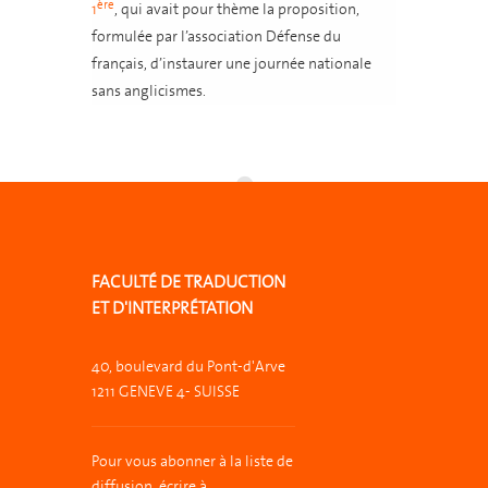
ère
1
, qui avait pour thème la proposition,
formulée par l’association Défense du
français, d’instaurer une journée nationale
sans anglicismes.
FACULTÉ DE TRADUCTION
ET D'INTERPRÉTATION
40, boulevard du Pont-d'Arve
1211 GENEVE 4- SUISSE
Pour vous abonner à la liste de
diffusion, écrire à