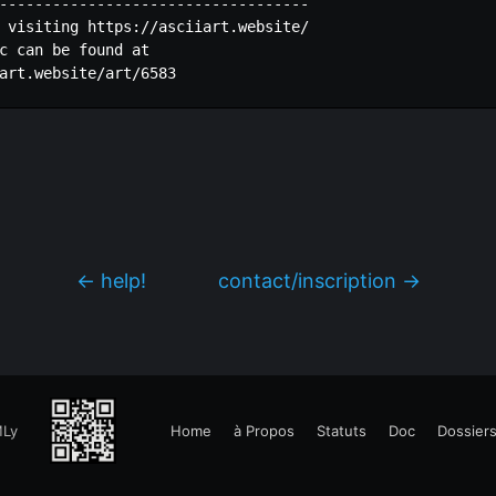
-----------------------------------

 visiting https://asciiart.website/

c can be found at

← help!
contact/inscription →
Ly
Home
à Propos
Statuts
Doc
Dossier