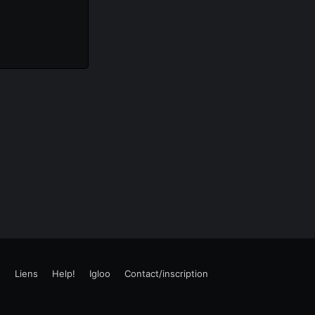
s
Liens
Help!
Igloo
Contact/inscription