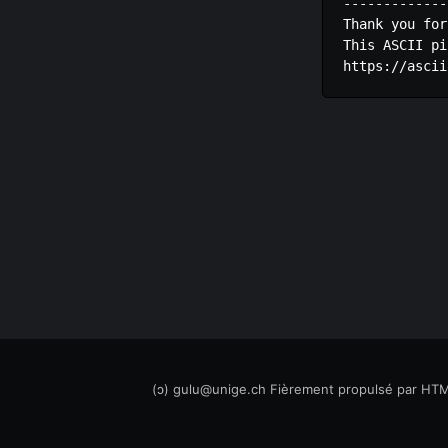
-------------
Thank you for
This ASCII pi
(ↄ) gulu@unige.ch
Fièrement propulsé par
HTM