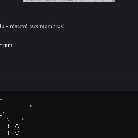
lu - réservé aux membres!
forum


_           *

_'.

_ _\___  *

 _ |  /\

___|__\/
