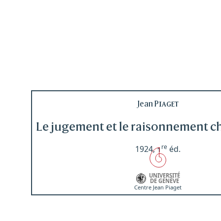
des
conjonctions
de
discordance
chez
l’enfant
de
3
à
Jean
Piaget
9
ans
Le jugement et le raisonnement ch
re
1924,
1
éd.
I.
Les
UNIVERSITÉ
conjonctions
DE GENÈVE
Centre Jean Piaget
de
causalité
et