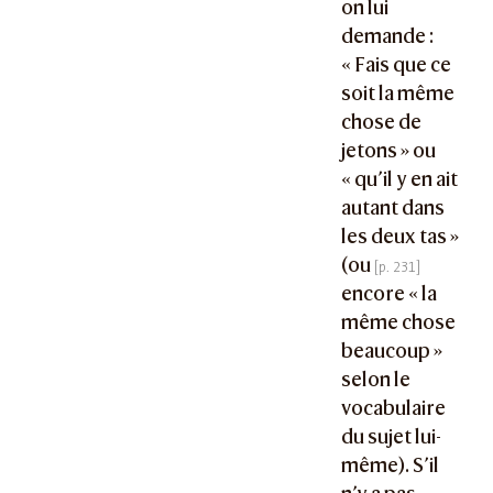
on lui
demande :
« Fais que ce
soit la même
chose de
jetons » ou
« qu’il y en ait
autant dans
les deux tas »
(ou
encore « la
même chose
beaucoup »
selon le
vocabulaire
du sujet lui-
même). S’il