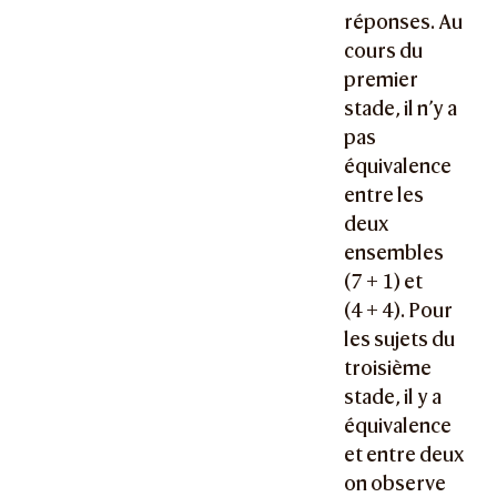
réponses. Au
cours du
premier
stade, il n’y a
pas
équivalence
entre les
deux
ensembles
(
7 + 1
) et
(
4 + 4
). Pour
les sujets du
troisième
stade, il y a
équivalence
et entre deux
on observe