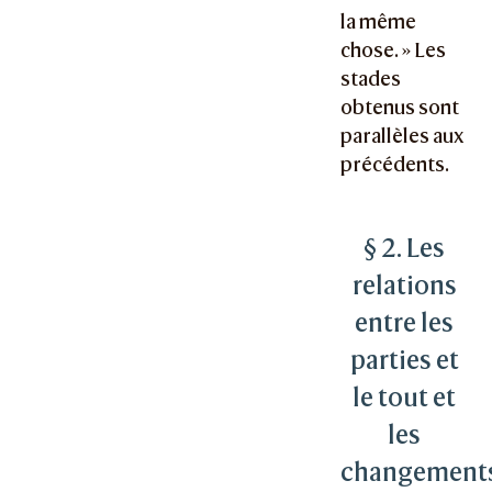
la même
chose. » Les
stades
obtenus sont
parallèles aux
précédents.
§ 2. Les
relations
entre les
parties et
le tout et
les
changement