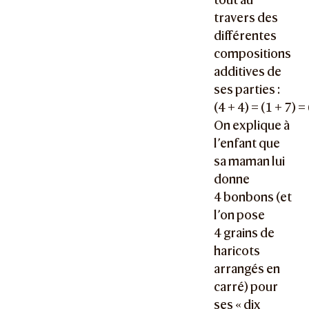
travers des
différentes
compositions
additives de
ses parties :
(4 + 4) = (1 + 7) = 
On explique à
l’enfant que
sa maman lui
donne
4 bonbons (et
l’on pose
4 grains de
haricots
arrangés en
carré) pour
ses « dix