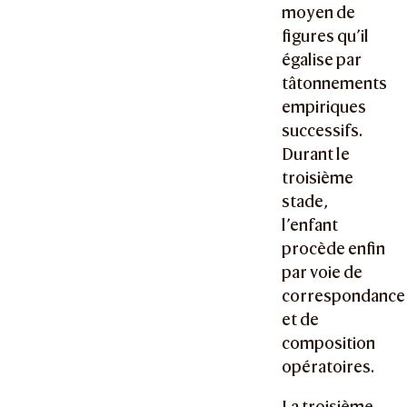
moyen de
figures qu’il
égalise par
tâtonnements
empiriques
successifs.
Durant le
troisième
stade,
l’enfant
procède enfin
par voie de
correspondance
et de
composition
opératoires.
La troisième