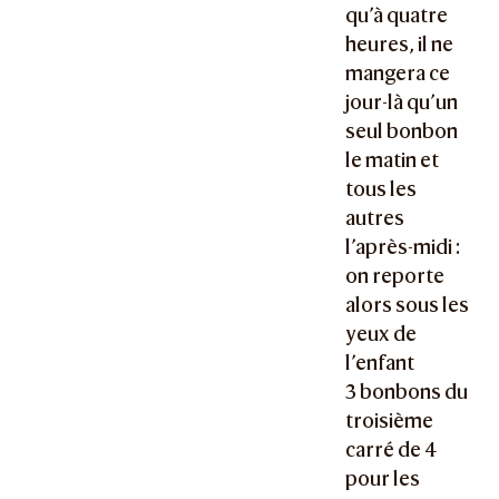
qu’à quatre
heures, il ne
mangera ce
jour-là qu’un
seul bonbon
le matin et
tous les
autres
l’après-midi :
on reporte
alors sous les
yeux de
l’enfant
3 bonbons du
troisième
carré de 4
pour les