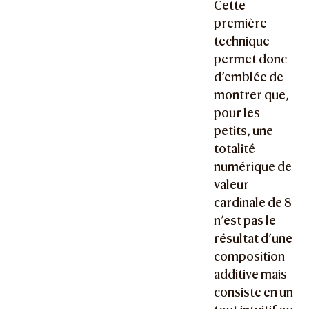
Cette
première
technique
permet donc
d’emblée de
montrer que,
pour les
petits, une
totalité
numérique de
valeur
cardinale de 8
n’est pas le
résultat d’une
composition
additive mais
consiste en un