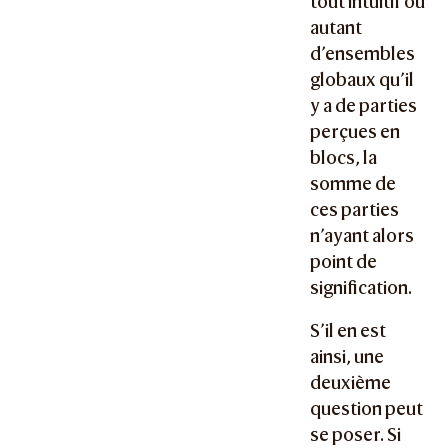
tout intuitif ou
autant
d’ensembles
globaux qu’il
y a de parties
perçues en
blocs, la
somme de
ces parties
n’ayant alors
point de
signification.
S’il en est
ainsi, une
deuxième
question peut
se poser. Si