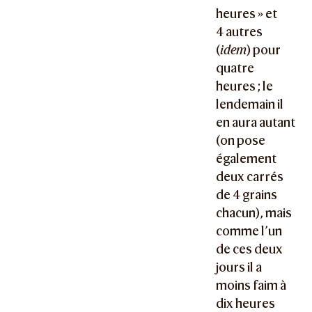
heures » et
4 autres
(
idem
) pour
quatre
heures ; le
lendemain il
en aura autant
(on pose
également
deux carrés
de 4 grains
chacun), mais
comme l’un
de ces deux
jours il a
moins faim à
dix heures