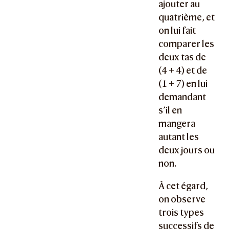
ajouter au
quatrième, et
on lui fait
comparer les
deux tas de
(
4 + 4
) et de
(
1 + 7
) en lui
demandant
s’il en
mangera
autant les
deux jours ou
non.
À cet égard,
on observe
trois types
successifs de