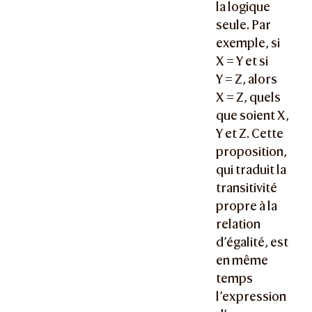
la logique
seule. Par
exemple, si
X = Y
et si
Y = Z
, alors
X = Z
, quels
que soient X,
Y et Z. Cette
proposition,
qui traduit la
transitivité
propre à la
relation
d’égalité, est
en même
temps
l’expression