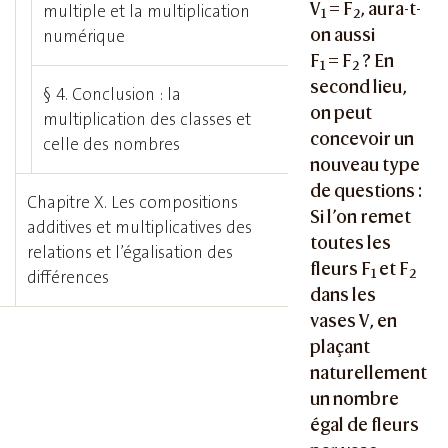
V
= F
, aura-t-
multiple et la multiplication
1
2
on aussi
numérique
F
= F
? En
1
2
second lieu,
§ 4. Conclusion : la
on peut
multiplication des classes et
concevoir un
celle des nombres
nouveau type
de questions :
Chapitre X. Les compositions
Si l’on remet
additives et multiplicatives des
toutes les
relations et l’égalisation des
fleurs F
et F
1
2
différences
dans les
vases V, en
plaçant
naturellement
un nombre
égal de fleurs