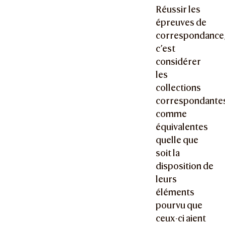
Réussir les
épreuves de
correspondance
c’est
considérer
les
collections
correspondante
comme
équivalentes
quelle que
soit la
disposition de
leurs
éléments
pourvu que
ceux-ci aient