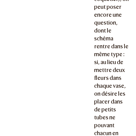
peut poser
encore une
question,
dont le
schéma
rentre dans le
même type :
si, au lieu de
mettre deux
fleurs dans
chaque vase,
on désire les
placer dans
de petits
tubes ne
pouvant
chacun en