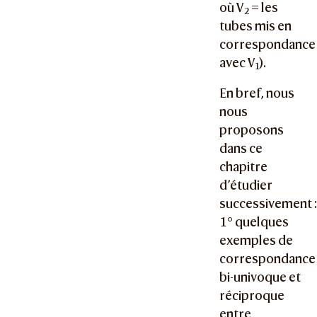
où V
= les
2
tubes mis en
correspondance
avec V
).
1
En bref, nous
nous
proposons
dans ce
chapitre
d’étudier
successivement 
1° quelques
exemples de
correspondance
bi-univoque et
réciproque
entre