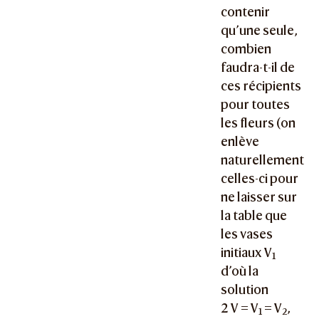
contenir
qu’une seule,
combien
faudra-t-il de
ces récipients
pour toutes
les fleurs (on
enlève
naturellement
celles-ci pour
ne laisser sur
la table que
les vases
initiaux V
1
d’où la
solution
2 V = V
= V
,
1
2