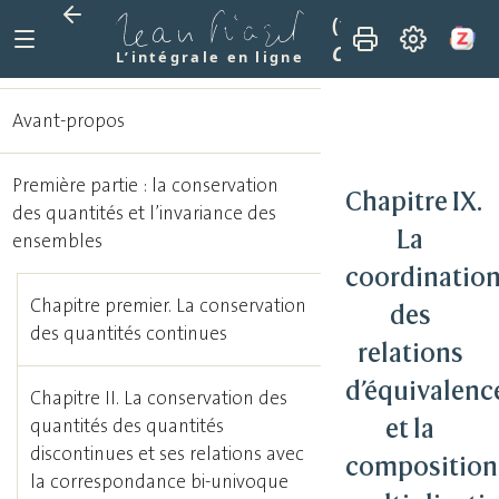
(1941)
La genèse 
Chapitre IX. La co
L’intégrale en ligne
Avant-propos
Première partie : la conservation
Chapitre IX.
des quantités et l’invariance des
La
ensembles
coordinatio
Chapitre premier. La conservation
des
des quantités continues
relations
d’équivalenc
Chapitre II. La conservation des
et la
quantités des quantités
discontinues et ses relations avec
composition
la correspondance bi-univoque