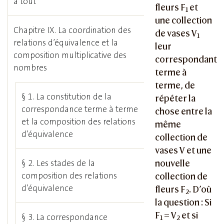
à tout
fleurs F
et
1
une collection
Chapitre IX. La coordination des
de vases V
1
relations d’équivalence et la
leur
composition multiplicative des
correspondant
nombres
terme à
terme, de
§ 1. La constitution de la
répéter la
correspondance terme à terme
chose entre la
et la composition des relations
même
d’équivalence
collection de
vases V et une
nouvelle
§ 2. Les stades de la
composition des relations
collection de
d’équivalence
fleurs F
. D’où
2
la question : Si
F
= V
et si
§ 3. La correspondance
1
2