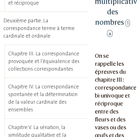
multiplicati
et réciproque
des
Deuxième partie. La
nombres
1
correspondance terme à terme
a
cardinale et ordinale
Chapitre III. La correspondance
On se
provoquée et l’équivalence des
rappelle les
collections correspondantes
épreuves du
chapitre III :
Chapitre IV. La correspondance
correspondance
spontanée et la détermination
bi-univoque et
de la valeur cardinale des
réciproque
ensembles
entre des
fleurs et des
vases ou des
Chapitre V. La sériation, la
similitude qualitative et la
œufs et des