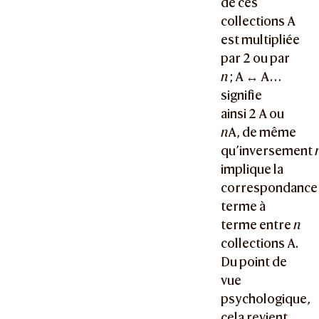
de ces
collections A
est multipliée
par 2 ou par
n
;
A ↔ A
…
signifie
ainsi 2 A ou
n
A, de même
qu’inversement
implique la
correspondance
terme à
terme entre
n
collections A.
Du point de
vue
psychologique,
cela revient