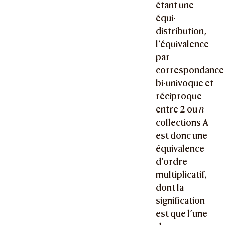
étant une
équi-
distribution,
l’équivalence
par
correspondance
bi-univoque et
réciproque
entre 2 ou
n
collections A
est donc une
équivalence
d’ordre
multiplicatif,
dont la
signification
est que l’une