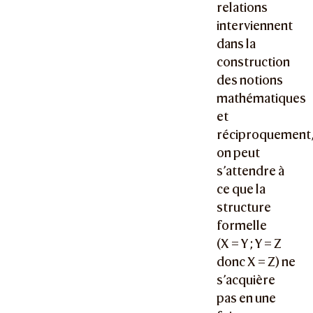
relations
interviennent
dans la
construction
des notions
mathématiques
et
réciproquement
on peut
s’attendre à
ce que la
structure
formelle
(
X = Y ; Y = Z
donc X = Z
) ne
s’acquière
pas en une