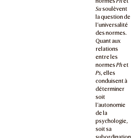
normes
Ph
et
Su
soulèvent
la question de
l’universalité
des normes.
Quant aux
relations
entre les
normes
Ph
et
Ps
, elles
conduisent à
déterminer
soit
l’autonomie
de la
psychologie,
soit sa
subordination