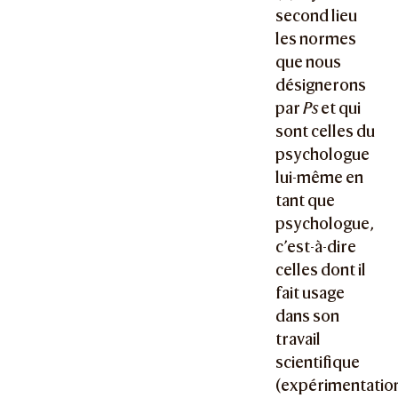
second lieu
les normes
que nous
désignerons
par
Ps
et qui
sont celles du
psychologue
lui-même en
tant que
psychologue,
c’est-à-dire
celles dont il
fait usage
dans son
travail
scientifique
(expérimentatio