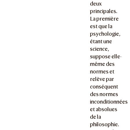
deux
principales.
La première
est que la
psychologie,
étant une
science,
suppose elle-
même des
normes et
relève par
conséquent
des normes
inconditionnées
et absolues
de la
philosophie.