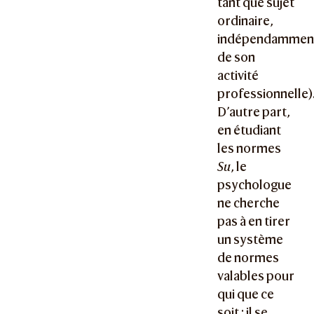
tant que sujet
ordinaire,
indépendammen
de son
activité
professionnelle)
D’autre part,
en étudiant
les normes
Su
, le
psychologue
ne cherche
pas à en tirer
un système
de normes
valables pour
qui que ce
soit : il se