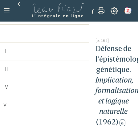
(1962)
Défense de
L’intégrale en ligne
I
Défense de
II
l'épistémolo
génétique.
III
Implication,
IV
formalisatio
et logique
V
naturelle
(1962)
a