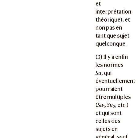
et
interprétation
théorique), et
non pas en
tant que sujet
quelconque.
(3) Il y a enfin
les normes
Su
, qui
éventuellement
pourraient
être multiples
(
Su
, Su
, etc.)
1
2
et qui sont
celles des
sujets en
général, sauf