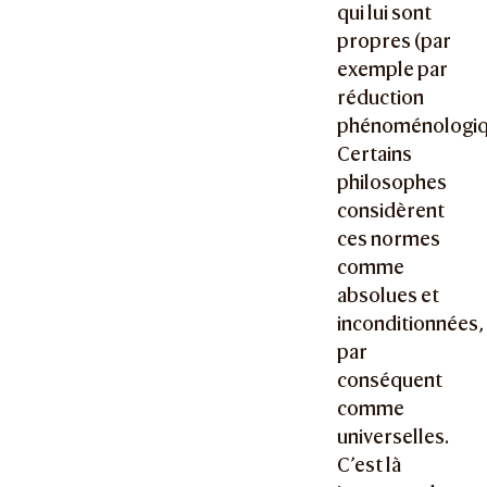
qui lui sont
propres (par
exemple par
réduction
phénoménologiq
Certains
philosophes
considèrent
ces normes
comme
absolues et
inconditionnées,
par
conséquent
comme
universelles.
C’est là