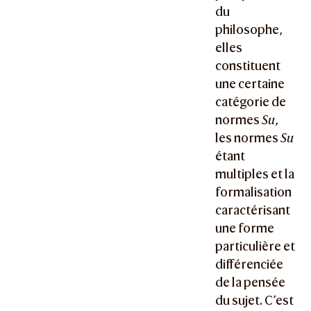
du
philosophe,
elles
constituent
une certaine
catégorie de
normes
Su
,
les normes
Su
étant
multiples et la
formalisation
caractérisant
une forme
particulière et
différenciée
de la pensée
du sujet. C’est