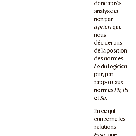
donc après
analyse et
non par
a priori
que
nous
déciderons
de la position
des normes
Lo
du logicien
pur, par
rapport aux
normes
Ph, Ps
et
Su
.
En ce qui
concerne les
relations
PsSu
, que