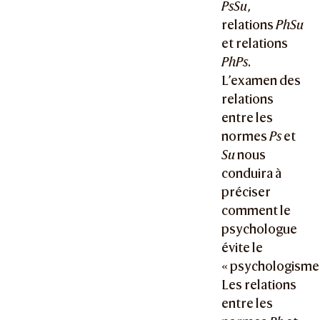
PsSu
,
relations
PhSu
et relations
PhPs
.
L’examen des
relations
entre les
normes
Ps
et
Su
nous
conduira à
préciser
comment le
psychologue
évite le
« psychologisme 
Les relations
entre les