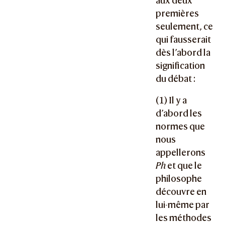
aux deux
premières
seulement, ce
qui fausserait
dès l’abord la
signification
du débat :
(1) Il y a
d’abord les
normes que
nous
appellerons
Ph
et que le
philosophe
découvre en
lui-même par
les méthodes