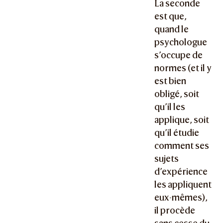
La seconde
est que,
quand le
psychologue
s’occupe de
normes (et il y
est bien
obligé, soit
qu’il les
applique, soit
qu’il étudie
comment ses
sujets
d’expérience
les appliquent
eux-mêmes),
il procède