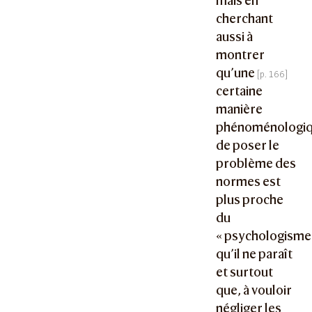
mais en
cherchant
aussi à
montrer
qu’une
certaine
manière
phénoménologi
de poser le
problème des
normes est
plus proche
du
« psychologisme
qu’il ne paraît
et surtout
que, à vouloir
négliger les