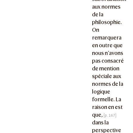
aux normes
de la
philosophie.
On
remarquera
en outre que
nous n’avons
pas consacré
de mention
spéciale aux
normes de la
logique
formelle. La
raison en est
que,
dans la
perspective