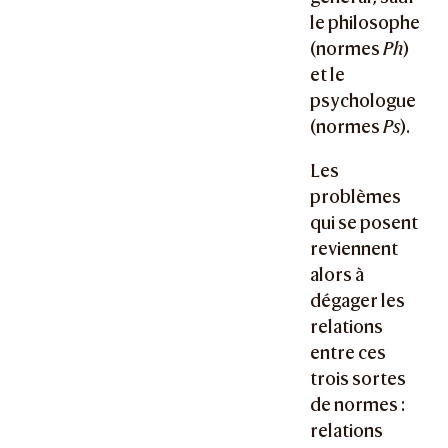
le philosophe
(normes
Ph
)
et le
psychologue
(normes
Ps
).
Les
problèmes
qui se posent
reviennent
alors à
dégager les
relations
entre ces
trois sortes
de normes :
relations