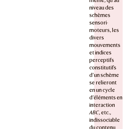
même, qu’au
niveau des
schèmes
sensori-
moteurs, les
divers
mouvements
et indices
perceptifs
constitutifs
d’un schème
se relieront
en un cycle
d’éléments en
interaction
ABC
, etc.,
indissociable
du contenu