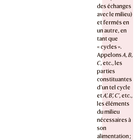
des échanges
avec le milieu)
et fermés en
un autre, en
tant que
« cycles ».
Appelons
A, B,
C
, etc., les
parties
constituantes
d’un tel cycle
et
A’, B’, C’
, etc.,
les éléments
du milieu
nécessaires à
son
alimentation ;