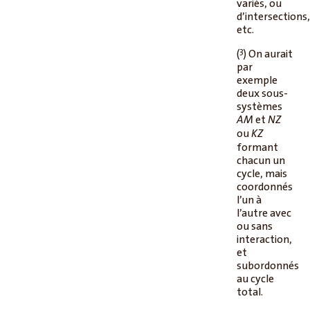
variés, ou
d’intersections
etc.
3
(
) On aurait
par
exemple
deux sous-
systèmes
et
AM
NZ
ou
KZ
formant
chacun un
cycle, mais
coordonnés
l’un à
l’autre avec
ou sans
interaction,
et
subordonnés
au cycle
total.