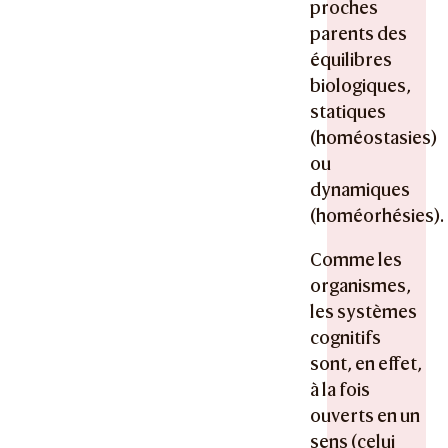
proches
parents des
équilibres
biologiques,
statiques
(homéostasies)
ou
dynamiques
(homéorhésies).
Comme les
organismes,
les systèmes
cognitifs
sont, en effet,
à la fois
ouverts en un
sens (celui