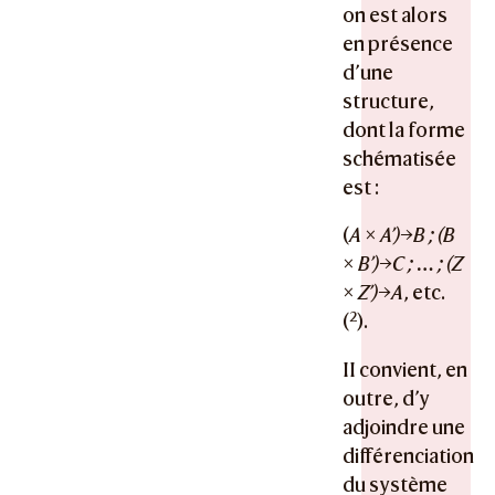
on est alors
en présence
d’une
structure,
dont la forme
schématisée
est :
(
A × A’)→B ; (B
× B’)→C ; … ; (Z
× Z’)→A
, etc.
2
(
).
II convient, en
outre, d’y
adjoindre une
différenciation
du système