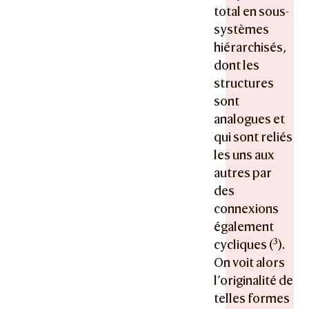
total en sous-
systèmes
hiérarchisés,
dont les
structures
sont
analogues et
qui sont reliés
les uns aux
autres par
des
connexions
également
3
cycliques (
).
On voit alors
l’originalité de
telles formes