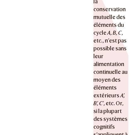
la
conservation
mutuelle des
éléments du
cycle
A, B, C
,
etc., n’est pas
possible sans
leur
alimentation
continuelle au
moyen des
éléments
extérieurs
A’,
B’, C’
, etc. Or,
si la plupart
des systèmes
cognitifs
s’appliquent à