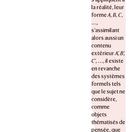
la réalité, leur
forme
A, B, C
,
…,
s’assimilant
alors aussi un
contenu
extérieur
A’, B’,
C’
, …, il existe
en revanche
des systèmes
formels tels
que le sujet ne
considère,
comme
objets
thématisés de
pensée, que