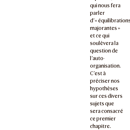
qui nous fera
parler
d’« équilibration
majorantes »
et ce qui
soulèvera la
question de
l’auto-
organisation.
C’est à
préciser nos
hypothèses
sur ces divers
sujets que
sera consacré
ce premier
chapitre.