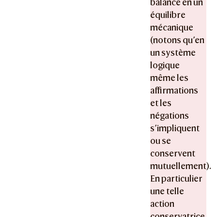
balance en un
équilibre
mécanique
(notons qu’en
un système
logique
même les
affirmations
et les
négations
s’impliquent
ou se
conservent
mutuellement).
En particulier
une telle
action
conservatrice