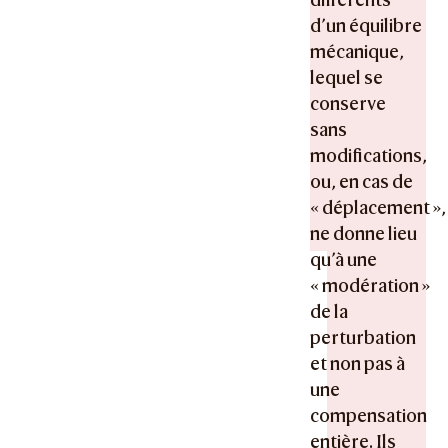
d’un équilibre
mécanique,
lequel se
conserve
sans
modifications,
ou, en cas de
« déplacement »,
ne donne lieu
qu’à une
« modération »
de la
perturbation
et non pas à
une
compensation
entière. Ils