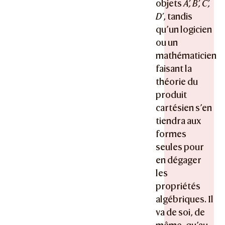
objets
A’, B’, C’,
D’
, tandis
qu’un logicien
ou un
mathématicien
faisant la
théorie du
produit
cartésien s’en
tiendra aux
formes
seules pour
en dégager
les
propriétés
algébriques. Il
va de soi, de