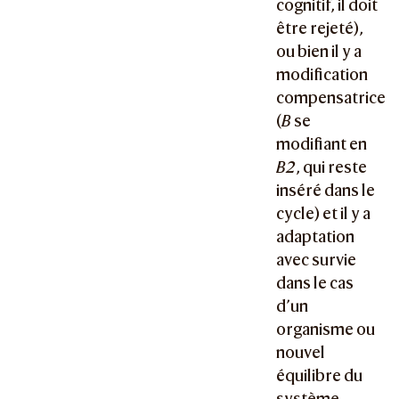
cognitif, il doit
être rejeté),
ou bien il y a
modification
compensatrice
(
B
se
modifiant en
B2
, qui reste
inséré dans le
cycle) et il y a
adaptation
avec survie
dans le cas
d’un
organisme ou
nouvel
équilibre du
système