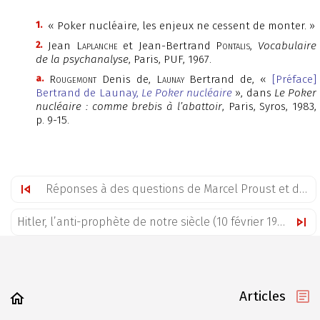
1.
« Poker nucléaire, les enjeux ne cessent de monter. »
2.
Jean
Laplanche
et Jean-Bertrand
Pontalis
,
Vocabulaire
de la psychanalyse
, Paris, PUF, 1967.
a.
Rougemont
Denis de,
Launay
Bertrand de, «
[Préface]
Bertrand de Launay,
Le Poker nucléaire
», dans
Le Poker
nucléaire : comme brebis à l’abattoir
, Paris, Syros, 1983,
p. 9-15.
Réponses à des questions de Marcel Proust et de Michel Moret (1983)
Hitler, l’anti-prophète de notre siècle (10 février 1983)
Articles