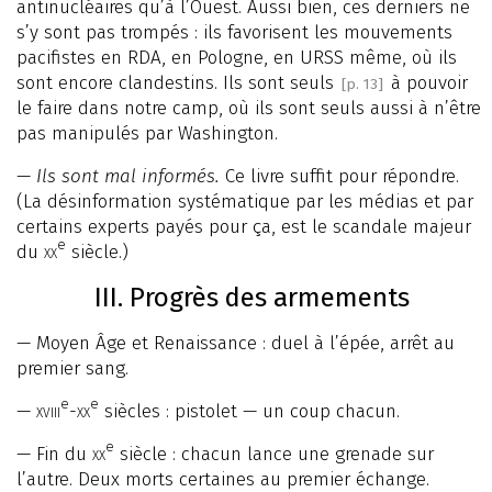
antinucléaires qu’à l’Ouest. Aussi bien, ces derniers ne
s’y sont pas trompés : ils favorisent les mouvements
pacifistes en RDA, en Pologne, en URSS même, où ils
sont encore clandestins. Ils sont seuls
à pouvoir
[p. 13]
le faire dans notre camp, où ils sont seuls aussi à n’être
pas manipulés par Washington.
—
Ils sont mal informés.
Ce livre suffit pour répondre.
(La désinformation systématique par les médias et par
certains experts payés pour ça, est le scandale majeur
e
du
xx
siècle.)
III. Progrès des armements
— Moyen Âge et Renaissance : duel à l’épée, arrêt au
premier sang.
e
e
—
xviii
-
xx
siècles : pistolet — un coup chacun.
e
— Fin du
xx
siècle : chacun lance une grenade sur
l’autre. Deux morts certaines au premier échange.