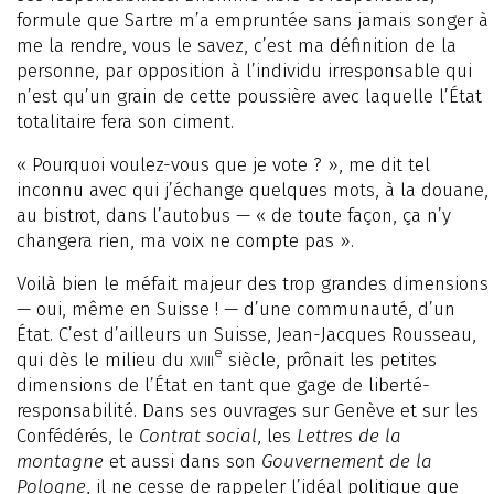
formule que Sartre m’a empruntée sans jamais songer à
me la rendre, vous le savez, c’est ma définition de la
personne, par opposition à l’individu irresponsable qui
n’est qu’un grain de cette poussière avec laquelle l’État
totalitaire fera son ciment.
« Pourquoi voulez-vous que je vote ? », me dit tel
inconnu avec qui j’échange quelques mots, à la douane,
au bistrot, dans l’autobus — « de toute façon, ça n’y
changera rien, ma voix ne compte pas ».
Voilà bien le méfait majeur des trop grandes dimensions
— oui, même en Suisse ! — d’une communauté, d’un
État. C’est d’ailleurs un Suisse, Jean-Jacques Rousseau,
e
qui dès le milieu du
xviii
siècle, prônait les petites
dimensions de l’État en tant que gage de liberté-
responsabilité. Dans ses ouvrages sur Genève et sur les
Confédérés, le
Contrat social
, les
Lettres de la
montagne
et aussi dans son
Gouvernement de la
Pologne
, il ne cesse de rappeler l’idéal politique que