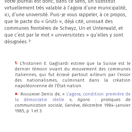
Votre journal est donc, dans ce sens, un substitut
virtuellement très valable à l’agora d’une municipalité,
ici, d’une université. Puis-je vous rappeler, à ce propos,
que le pacte du « Grütli », déjà cité, unissait des
communes frontières de Schwyz, Uri et Unterwald, et
que c’est par le mot «
universitates
» qu’elles y sont
désignées ?
1.
L’historien E. Gagliardi estime que la Suisse est le
dernier témoin vivant du mouvement des communes
italiennes, qui fut écrasé partout ailleurs par l’essor
des nationalismes, culminant dans la création
napoléonienne de l’État-nation.
a.
Rougemont
Denis de, «
L’agora, condition première de
la démocratie réelle
»,
Agora : pratiques de
communication sociale
, Genève, décembre 1984–janvier
1985, p. 1 et 3.