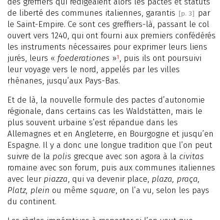
des greffiers qui rédigeaient alors les pactes et statuts
de liberté des communes italiennes, garantis
par
[p. 3]
le Saint-Empire. Ce sont ces greffiers-là, passant le col
ouvert vers 1240, qui ont fourni aux premiers confédérés
les instruments nécessaires pour exprimer leurs liens
jurés, leurs «
foederationes
»
, puis ils ont poursuivi
1
leur voyage vers le nord, appelés par les villes
rhénanes, jusqu’aux Pays-Bas.
Et de là, la nouvelle formule des pactes d’autonomie
régionale, dans certains cas les Waldstätten, mais le
plus souvent urbaine s’est répandue dans les
Allemagnes et en Angleterre, en Bourgogne et jusqu’en
Espagne. Il y a donc une longue tradition que l’on peut
suivre de la
polis
grecque avec son agora à la
civitas
romaine avec son forum, puis aux communes italiennes
avec leur
piazza
, qui va devenir place,
plaza, praça,
Platz, plein
ou même
square
, on l’a vu, selon les pays
du continent.