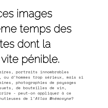
 ces images
même temps des
es dont la
vite pénible.
aires, portraits innombrables
, ou d'hommes trop sérieux, mais si
aines, photographies de paysages
suets, de bouteilles de vin,
crire - peut-on appliquer à ce
nutieuses de l'
Atlas Mnémosyne
?