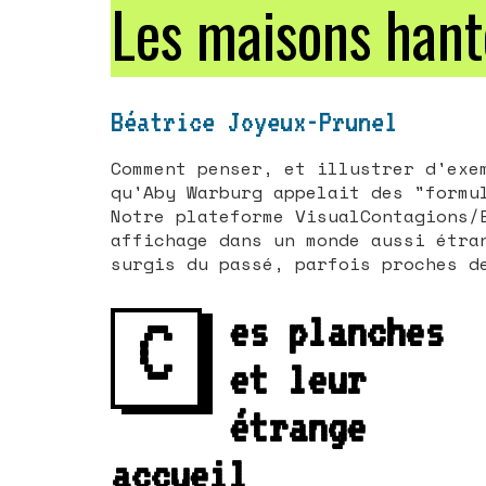
Les maisons hant
Béatrice Joyeux-Prunel
Comment penser, et illustrer d'exe
qu'Aby Warburg appelait des "formu
Notre plateforme VisualContagions/
affichage dans un monde aussi étra
surgis du passé, parfois proches d
C
es planches
et leur
étrange
accueil