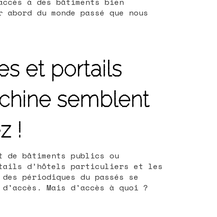
accès à des bâtiments bien
r abord du monde passé que nous
s et portails
chine semblent
z !
t de bâtiments publics ou
tails d’hôtels particuliers et les
 des périodiques du passés se
 d'accès. Mais d'accès à quoi ?