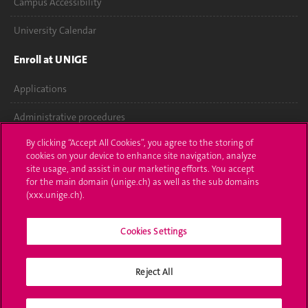
Campus Accessibility
University Calendar
Enroll at UNIGE
Applications
Administrative procedures
By clicking “Accept All Cookies”, you agree to the storing of
Ask a question
cookies on your device to enhance site navigation, analyze
site usage, and assist in our marketing efforts. You accept
Contact
for the main domain (unige.ch) as well as the sub domains
(xxx.unige.ch).
Media
Library
Cookies Settings
University Structures
Reject All
Social Media