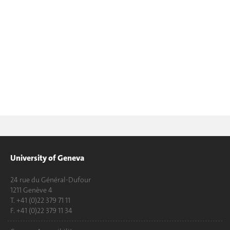
University of Geneva
24 rue du Général-Dufour
1211 Genève 4
T. +41 (0)22 379 71 11
F. +41 (0)22 379 11 34