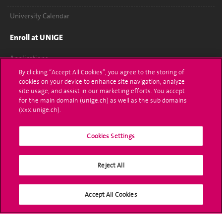
University Calendar
Enroll at UNIGE
Applications
By clicking “Accept All Cookies”, you agree to the storing of
Administrative procedures
cookies on your device to enhance site navigation, analyze
site usage, and assist in our marketing efforts. You accept
Ask a question
for the main domain (unige.ch) as well as the sub domains
(xxx.unige.ch).
Contact
Cookies Settings
Media
Library
Reject All
University Structures
Accept All Cookies
Social Media