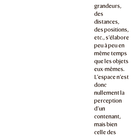
grandeurs,
des
distances,
des positions,
etc., s’élabore
peu à peu en
même temps
que les objets
eux-mêmes.
L’espace n’est
donc
nullement la
perception
d’un
contenant,
mais bien
celle des