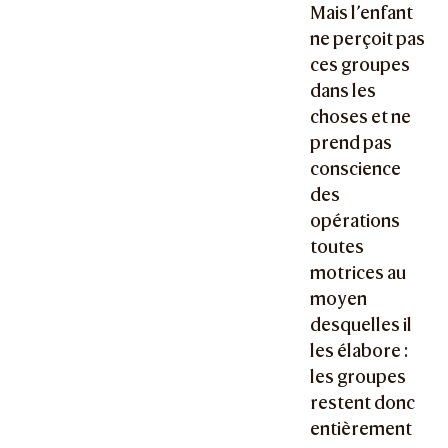
Mais l’enfant
ne perçoit pas
ces groupes
dans les
choses et ne
prend pas
conscience
des
opérations
toutes
motrices au
moyen
desquelles il
les élabore :
les groupes
restent donc
entièrement