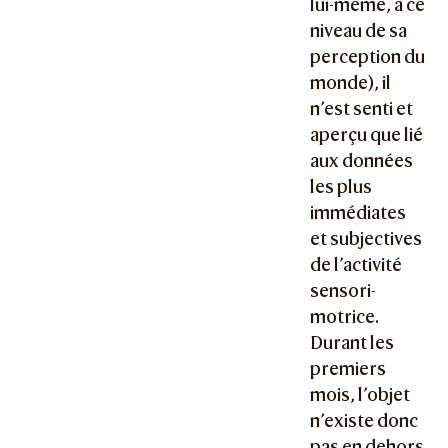
lui-même, à ce
niveau de sa
perception du
monde), il
n’est senti et
aperçu que lié
aux données
les plus
immédiates
et subjectives
de l’activité
sensori-
motrice.
Durant les
premiers
mois, l’objet
n’existe donc
pas en dehors