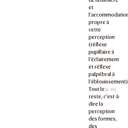
et
l’accommodatio
propre à
cette
perception
(réflexe
pupillaire à
l’éclairement
et réflexe
palpébral à
l’éblouissement)
Tout le
reste, c’est-à-
dire la
perception
des formes,
des