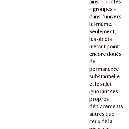
ainsi
les
« groupes »
dans l’univers
lui-même.
Seulement,
les objets
n’étant point
encore doués
de
permanence
substantielle
et le sujet
ignorant ses
propres
déplacements
autres que
ceux de la
main, ces