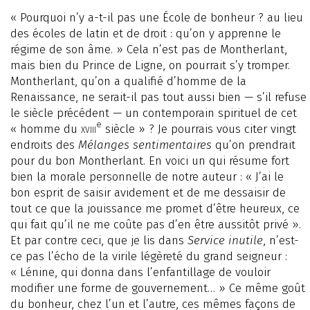
« Pourquoi n’y a-t-il pas une École de bonheur ? au lieu
des écoles de latin et de droit : qu’on y apprenne le
régime de son âme. » Cela n’est pas de Montherlant,
mais bien du Prince de Ligne, on pourrait s’y tromper.
Montherlant, qu’on a qualifié d’homme de la
Renaissance, ne serait-il pas tout aussi bien — s’il refuse
le siècle précédent — un contemporain spirituel de cet
e
« homme du
xviii
siècle » ? Je pourrais vous citer vingt
endroits des
Mélanges sentimentaires
qu’on prendrait
pour du bon Montherlant. En voici un qui résume fort
bien la morale personnelle de notre auteur : « J’ai le
bon esprit de saisir avidement et de me dessaisir de
tout ce que la jouissance me promet d’être heureux, ce
qui fait qu’il ne me coûte pas d’en être aussitôt privé ».
Et par contre ceci, que je lis dans
Service inutile
, n’est-
ce pas l’écho de la virile légèreté du grand seigneur :
« Lénine, qui donna dans l’enfantillage de vouloir
modifier une forme de gouvernement… » Ce même goût
du bonheur, chez l’un et l’autre, ces mêmes façons de