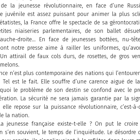
 de la jeunesse révolutionnaire, en face d’une Russ
 juvénile est assez puissant pour animer la plus scl
étatistes, la France offre le spectacle de sa gérontocrat
tites niaiseries parlementaires, de son ballet désuet
auche-droite… En face de jeunesses bottées, nu-têt
dont notre presse aime à railler les uniformes, qu’av
Un attirail de faux cols durs, de rosettes, de gros ve
melons.
nce n’est plus contemporaine des nations qui l’entouren
Tel est le fait. Elle souffre d’une carence aiguë de l
rquoi le problème de son destin se confond avec le p
ération. La sécurité ne sera jamais garantie par la sig
 ; elle repose sur la puissance révolutionnaire, c’est-à-
e la nation.
a jeunesse française existe-t-elle ? On put le croire 
’on s’en souvient, le temps de l’inquiétude. Le désordre