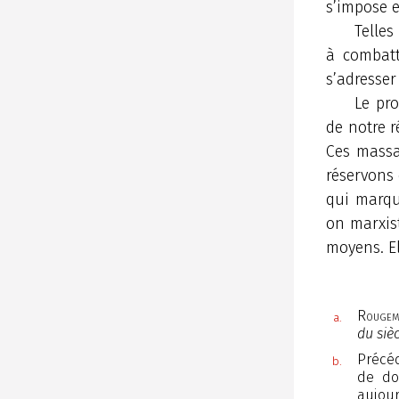
s’impose e
Telles
à combatt
s’adresser
Le pr
de notre r
Ces massa
réservons
qui marqu
on marxist
moyens. El
Rougem
a.
du siè
Précé
b.
de do
aujou