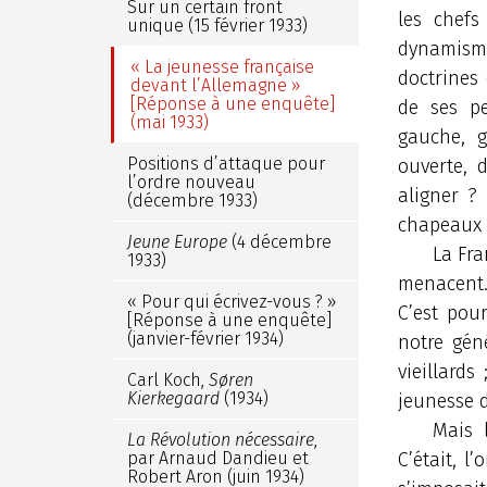
Sur un certain front
les chefs
unique (15 février 1933)
dynamisme
« La jeunesse française
doctrines 
devant l’Allemagne »
[Réponse à une enquête]
de ses pe
(mai 1933)
gauche, g
Positions d’attaque pour
ouverte, 
l’ordre nouveau
aligner ? 
(décembre 1933)
chapeaux 
Jeune Europe
(4 décembre
La Fra
1933)
menacent. 
« Pour qui écrivez-vous ? »
C’est pou
[Réponse à une enquête]
(janvier-février 1934)
notre gén
vieillards
Carl Koch,
Søren
Kierkegaard
(1934)
jeunesse d
Mais l
La Révolution nécessaire
,
par Arnaud Dandieu et
C’était, l
Robert Aron (juin 1934)