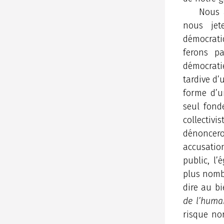
Nous a
nous jet
démocrati
ferons p
démocrati
tardive d’
forme d’u
seul fond
collectivi
dénoncero
accusation
public, l’
plus nombr
dire au bi
de l’huma
risque nor