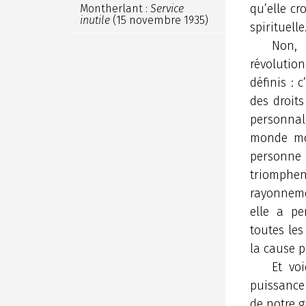
qu’elle cr
Montherlant :
Service
inutile
(15 novembre 1935)
spirituelle
Non, 
révolution
définis : 
des droit
personnali
monde mod
personne e
triomphent
rayonnemen
elle a pe
toutes les
la cause p
Et vo
puissance
de notre g