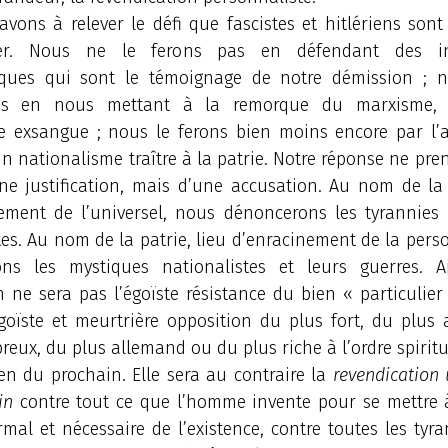
vons à relever le défi que fascistes et hitlériens sont 
er. Nous ne le ferons pas en défendant des ins
ques qui sont le témoignage de notre démission ; 
as en nous mettant à la remorque du marxisme, f
e exsangue ; nous le ferons bien moins encore par l’a
un nationalisme traître à la patrie. Notre réponse ne pre
ne justification, mais d’une accusation. Au nom de la
ement de l’universel, nous dénoncerons les tyrannies r
stes. Au nom de la patrie, lieu d’enracinement de la per
ns les mystiques nationalistes et leurs guerres. A
 ne sera pas l’égoïste résistance du bien « particulie
égoïste et meurtrière opposition du plus fort, du plus
eux, du plus allemand ou du plus riche à l’ordre spiritue
en du prochain. Elle sera au contraire la
revendication 
in
contre tout ce que l’homme invente pour se mettre à
mal et nécessaire de l’existence, contre toutes les tyra