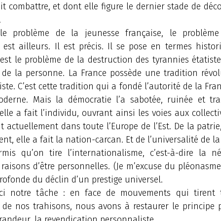
oit combattre, et dont elle figure le dernier stade de dé
.
le problème de la jeunesse française, le problème
 est ailleurs. Il est précis. Il se pose en termes histo
c’est le problème de la destruction des tyrannies étatis
s de la personne. La France possède une tradition révol
ste. C’est cette tradition qui a fondé l’autorité de la Fra
erne. Mais la démocratie l’a sabotée, ruinée et tra
lle a fait l’individu, ouvrant ainsi les voies aux collect
 actuellement dans toute l’Europe de l’Est. De la patrie
t, elle a fait la nation-carcan. Et de l’universalité de l
rmis qu’on tire l’internationalisme, c’est-à-dire la n
 raisons d’être personnelles. (Je m’excuse du pléonasme.
rofonde du déclin d’un prestige universel.
ici notre tâche : en face de mouvements qui tirent 
 de nos trahisons, nous avons à restaurer le principe
randeur, la revendication personnaliste.