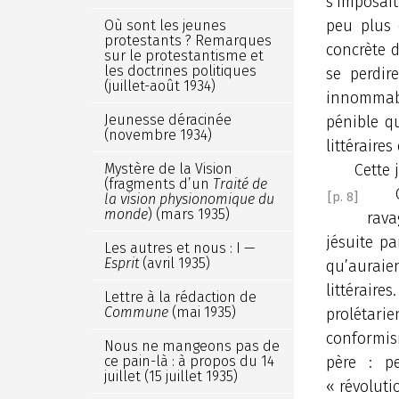
s’imposait
peu plus 
Où sont les jeunes
protestants ? Remarques
concrète d
sur le protestantisme et
les doctrines politiques
se perdir
(juillet-août 1934)
innommabl
Jeunesse déracinée
pénible qu
(novembre 1934)
littéraire
Mystère de la Vision
Cette 
(fragments d’un
Traité de
[p. 8]
la vision physionomique du
monde
) (mars 1935)
rava
jésuite pa
Les autres et nous : I —
Esprit
(avril 1935)
qu’auraie
littéraire
Lettre à la rédaction de
Commune
(mai 1935)
prolétar
conformis
Nous ne mangeons pas de
ce pain-là : à propos du 14
père : p
juillet (15 juillet 1935)
« révoluti