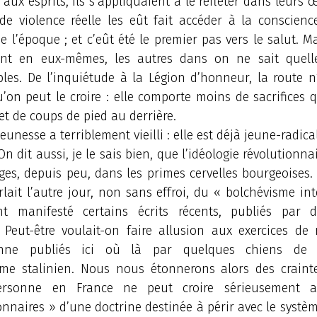
 aux esprits, ils s’appliquaient à le refléter dans leurs 
de violence réelle les eût fait accéder à la conscience
e l’époque ; et c’eût été le premier pas vers le salut. M
ent en eux-mêmes, les autres dans on ne sait quell
es. De l’inquiétude à la Légion d’honneur, la route n’
’on peut le croire : elle comporte moins de sacrifices 
s et de coups de pied au derrière.
jeunesse a terriblement vieilli : elle est déjà jeune-radica
On dit aussi, je le sais bien, que l’idéologie révolutionnai
ges, depuis peu, dans les primes cervelles bourgeoises.
rlait l’autre jour, non sans effroi, du « bolchévisme int
nt manifesté certains écrits récents, publiés par 
s. Peut-être voulait-on faire allusion aux exercices de
ienne publiés ici où là par quelques chiens de
me stalinien. Nous nous étonnerons alors des crain
ersonne en France ne peut croire sérieusement a
onnaires » d’une doctrine destinée à périr avec le systè