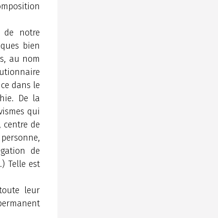
composition
 de notre
riques bien
tes, au nom
utionnaire
nce dans le
hie. De la
ivismes qui
, centre de
a personne,
égation de
) Telle est
toute leur
 permanent