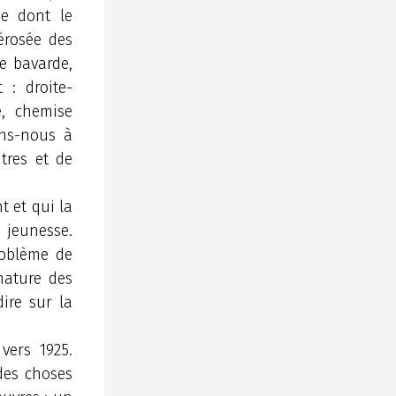
ie dont le
érosée des
ie bavarde,
 : droite-
e, chemise
ons-nous à
ntres et de
t et qui la
a jeunesse.
roblème de
nature des
dire sur la
vers 1925.
 des choses