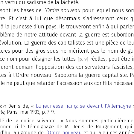
n vertu du sadisme de la lâcheté.
 sont les bases de l’
Ordre nouveau
pour lequel nous so
re. Et c’est à lui que désormais s’adresseront ceux q
 à la jeunesse d’un pays. Ils trouveront enfin à qui parler
oblème de notre attitude devant la guerre est subordon
évolution. La guerre des capitalistes est une pièce de le
cres pour des gros sous ne méritent pas le nom de gu
 ce nom pour désigner les luttes
réelles, peut-être i
[p. 9]
eront demain l’opposition des conservateurs fascistes, 
es à l’Ordre nouveau. Sabotons la guerre capitaliste. P
le ne peut que retarder l’accession aux conflits nécessai
ont
Denis de, «
La jeunesse française devant l’Allemagne
cle
, Paris, mai 1933, p. 7-9.
dé de la notice suivante : « Nous sommes particulièreme
nner ici le témoignage de M. Denis de Rougemont, qui 
rd’hui au groupe de
l’Ordre nouveau
et qui a eu ces année