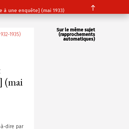
e à une enquête] (mai 1933)
Sur le même sujet
1932-1935)
(rapprochements
automatiques)
t
] (mai
à-dire par