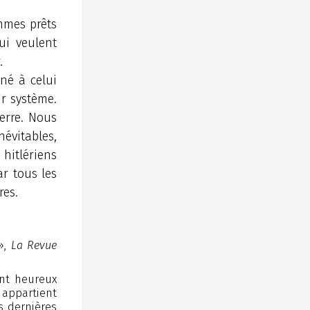
mmes prêts
ui veulent
.
né à celui
ur système.
erre. Nous
névitables,
hitlériens
ar tous les
res.
»,
La Revue
nt heureux
appartient
s dernières