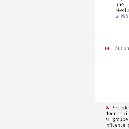
une p
révolu
la
NR
b.
Précédé
donner ici
au group
influence 