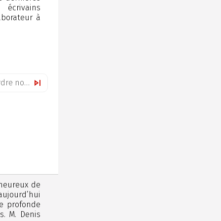
 écrivains
aborateur à
Positions d’attaque pour l’ordre nouveau (décembre 1933)
 heureux de
aujourd’hui
e profonde
s. M. Denis