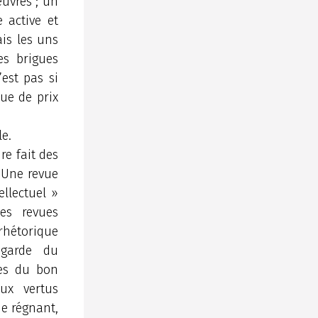
œuvres ; un
 active et
ais les uns
es brigues
est pas si
que de prix
le.
re fait des
 Une revue
ellectuel »
des revues
 rhétorique
 garde du
tes du bon
ux vertus
me régnant,