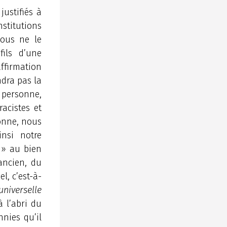
justifiés à
titutions
nous ne le
ils d’une
ffirmation
ndra pas la
 personne,
acistes et
sonne, nous
insi notre
r » au bien
 ancien, du
l, c’est-à-
universelle
 l’abri du
nnies qu’il