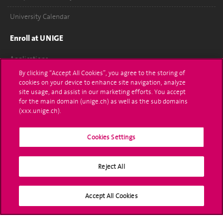
University Calendar
Enroll at UNIGE
Applications
By clicking “Accept All Cookies”, you agree to the storing of
Administrative procedures
cookies on your device to enhance site navigation, analyze
site usage, and assist in our marketing efforts. You accept
Ask a question
for the main domain (unige.ch) as well as the sub domains
(xxx.unige.ch).
Contact
Cookies Settings
Media
Library
Reject All
University Structures
Accept All Cookies
Social Media