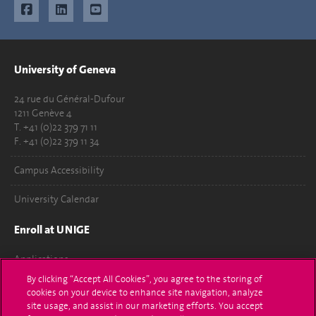
University of Geneva
24 rue du Général-Dufour
1211 Genève 4
T. +41 (0)22 379 71 11
F. +41 (0)22 379 11 34
Campus Accessibility
University Calendar
Enroll at UNIGE
Applications
By clicking “Accept All Cookies”, you agree to the storing of
Administrative procedures
cookies on your device to enhance site navigation, analyze
site usage, and assist in our marketing efforts. You accept