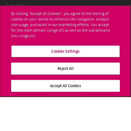
Applications
By clicking “Accept All Cookies”, you agree to the storing of
Administrative procedures
cookies on your device to enhance site navigation, analyze
site usage, and assist in our marketing efforts. You accept
Ask a question
for the main domain (unige.ch) as well as the sub domains
(xxx.unige.ch).
Contact
Cookies Settings
Media
Library
Reject All
University Structures
Accept All Cookies
Social Media
Accreditation