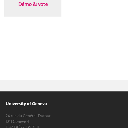
Démo & vote
University of Geneva
24 rue du Général-Dufour
1211 Genève 4
T. +41 (0)22 379 71 11