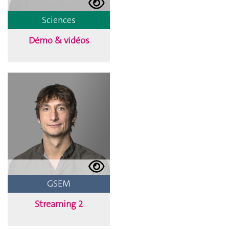
Sciences
Démo & vidéos
GSEM
Streaming 2