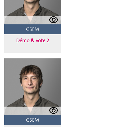
GSEM
Démo & vote 2
GSEM