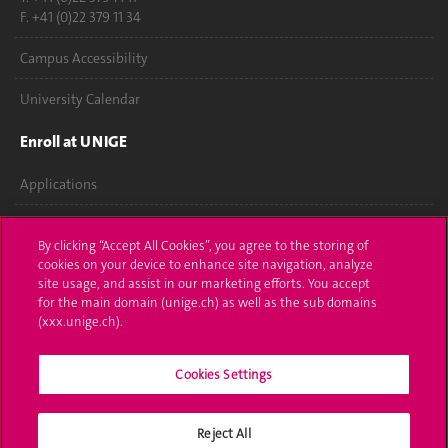
F. +41 (0)22 379 11 34
Campus Accessibility
University Calendar
Enroll at UNIGE
Applications
Administrative procedures
By clicking “Accept All Cookies”, you agree to the storing of
cookies on your device to enhance site navigation, analyze
Ask a question
site usage, and assist in our marketing efforts. You accept
for the main domain (unige.ch) as well as the sub domains
Contact
(xxx.unige.ch).
Media
Cookies Settings
Library
University Structures
Reject All