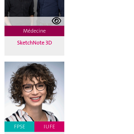
Médecine
SketchNote 3D
FPSE
IUFE