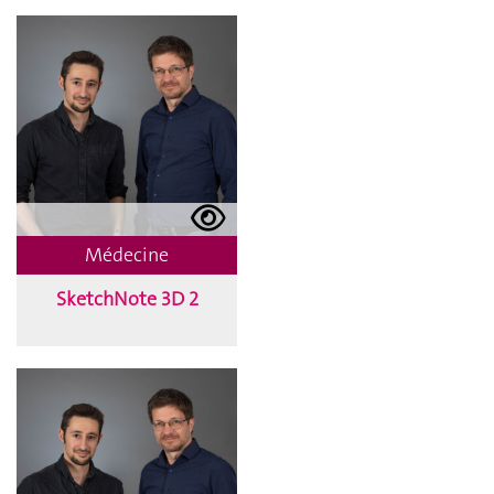
Médecine
SketchNote 3D 2