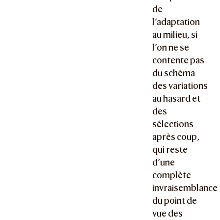
de
l’adaptation
au milieu, si
l’on ne se
contente pas
du schéma
des variations
au hasard et
des
sélections
après coup,
qui reste
d’une
complète
invraisemblance
du point de
vue des