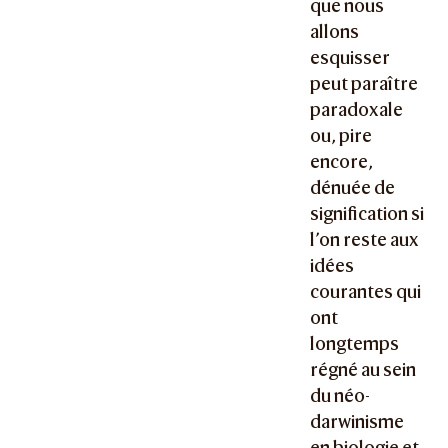
que nous
allons
esquisser
peut paraître
paradoxale
ou, pire
encore,
dénuée de
signification si
l’on reste aux
idées
courantes qui
ont
longtemps
régné au sein
du néo-
darwinisme
en biologie et