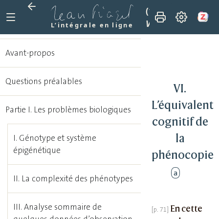
(1974)
Adaptation 
VI. L’équivalent c
L’intégrale en ligne
Avant-propos
Questions préalables
VI.
L’équivalent
Partie I. Les problèmes biologiques
cognitif de
la
I. Génotype et système
épigénétique
phénocopie
a
II. La complexité des phénotypes
III. Analyse sommaire de
En cette