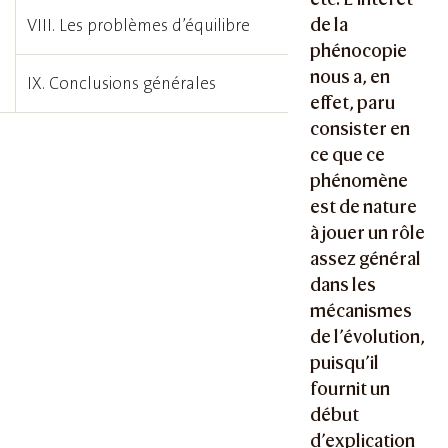
de la
VIII. Les problèmes d’équilibre
phénocopie
nous a, en
IX. Conclusions générales
effet, paru
consister en
ce que ce
phénomène
est de nature
à jouer un rôle
assez général
dans les
mécanismes
de l’évolution,
puisqu’il
fournit un
début
d’explication