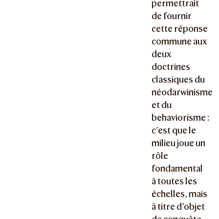
permettrait
de fournir
cette réponse
commune aux
deux
doctrines
classiques du
néodarwinisme
et du
behaviorisme :
c’est que le
milieu joue un
rôle
fondamental
à toutes les
échelles, mais
à titre d’objet