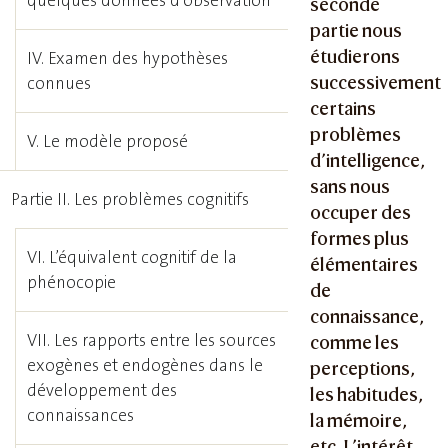
quelques données d’observation
seconde
partie nous
étudierons
IV. Examen des hypothèses
successivement
connues
certains
problèmes
V. Le modèle proposé
d’intelligence,
sans nous
Partie II. Les problèmes cognitifs
occuper des
formes plus
VI. L’équivalent cognitif de la
élémentaires
phénocopie
de
connaissance,
VII. Les rapports entre les sources
comme les
exogènes et endogènes dans le
perceptions,
développement des
les habitudes,
connaissances
la mémoire,
etc. L’intérêt