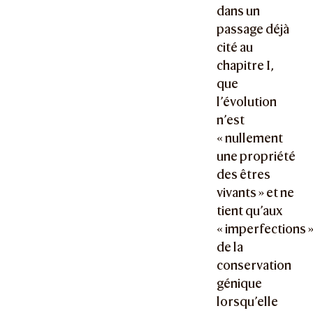
dans un
passage déjà
cité au
chapitre I,
que
l’évolution
n’est
« nullement
une propriété
des êtres
vivants » et ne
tient qu’aux
« imperfections 
de la
conservation
génique
lorsqu’elle