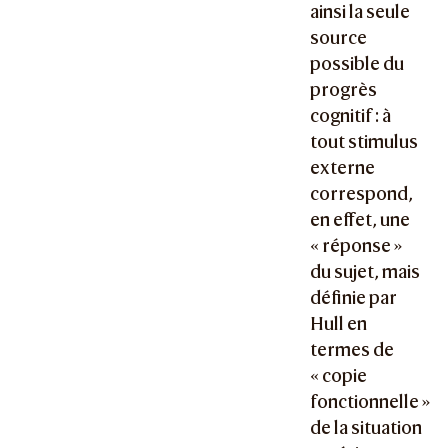
ainsi la seule
source
possible du
progrès
cognitif : à
tout stimulus
externe
correspond,
en effet, une
« réponse »
du sujet, mais
définie par
Hull en
termes de
« copie
fonctionnelle »
de la situation