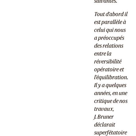
suivantes.
Tout d’abord il
est parallèle à
celui qui nous
a préoccupés
des relations
entre la
réversibilité
opératoire et
l’équilibration.
Il y a quelques
années, en une
critique de nos
travaux,
J. Bruner
déclarait
superfétatoire