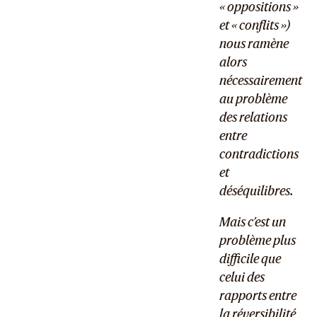
« oppositions »
et « conflits »)
nous ramène
alors
nécessairement
au problème
des relations
entre
contradictions
et
déséquilibres.
Mais c’est un
problème plus
difficile que
celui des
rapports entre
la réversibilité