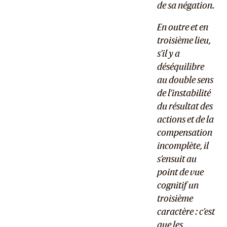
de sa négation.
En outre et en
troisième lieu,
s’il y a
déséquilibre
au double sens
de l’instabilité
du résultat des
actions et de la
compensation
incomplète, il
s’ensuit au
point de vue
cognitif un
troisième
caractère : c’est
que les