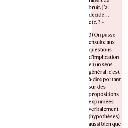
bruit. J’ai
décidé…
etc. ? »
3) On passe
ensuite aux
questions
d’implication
en un sens
général, c’est-
à-dire portant
sur des
propositions
exprimées
verbalement
(hypothèses)
aussi bien que