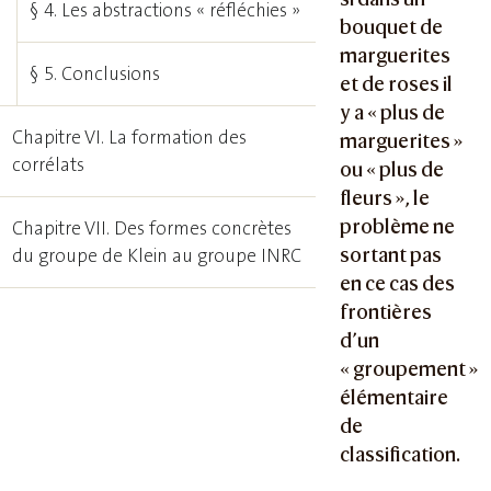
§ 4. Les abstractions « réfléchies »
bouquet de
marguerites
§ 5. Conclusions
et de roses il
y a « plus de
Chapitre VI. La formation des
marguerites »
corrélats
ou « plus de
fleurs », le
problème ne
Chapitre VII. Des formes concrètes
sortant pas
du groupe de Klein au groupe INRC
en ce cas des
frontières
d’un
« groupement »
élémentaire
de
classification.