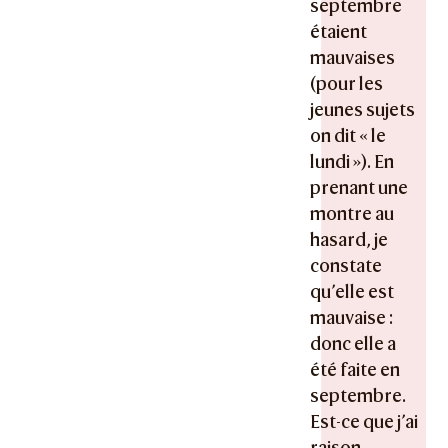
septembre
étaient
mauvaises
(pour les
jeunes sujets
on dit « le
lundi »). En
prenant une
montre au
hasard, je
constate
qu’elle est
mauvaise :
donc elle a
été faite en
septembre.
Est-ce que j’ai
raison