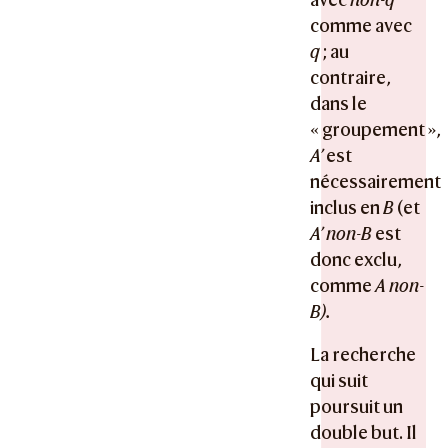
comme avec
q
; au
contraire,
dans le
« groupement »,
A’
est
nécessairement
inclus en
B
(et
A’ non-B
est
donc exclu,
comme
A non-
B).
La recherche
qui suit
poursuit un
double but. Il