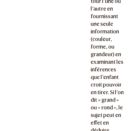
tour l’une ou
l’autre en
fournissant
une seule
information
(couleur,
forme, ou
grandeur) en
examinant les
inférences
que l’enfant
croit pouvoir
en tirer. Si l’on
dit « grand »
ou « rond », le
sujet peut en
effet en
déduire