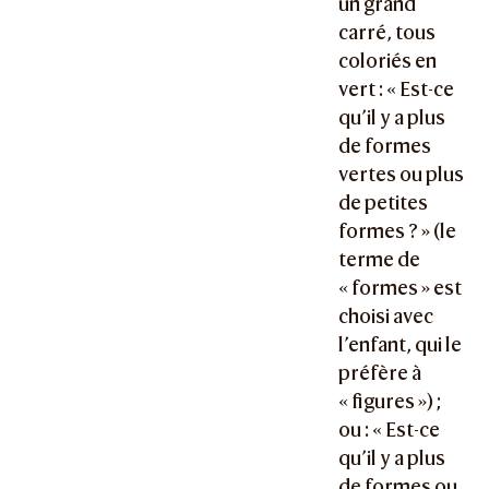
un grand
carré, tous
coloriés en
vert : « Est-ce
qu’il y a plus
de formes
vertes ou plus
de petites
formes ? » (le
terme de
« formes » est
choisi avec
l’enfant, qui le
préfère à
« figures ») ;
ou : « Est-ce
qu’il y a plus
de formes ou