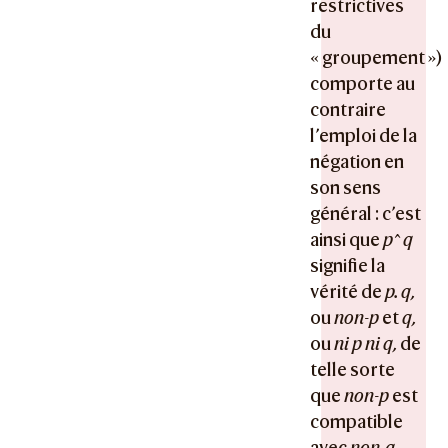
restrictives
du
« groupement »)
comporte au
contraire
l’emploi de la
négation en
son sens
général : c’est
ainsi que
p^ q
signifie la
vérité de
p. q,
ou
non-p
et
q,
ou
ni p ni q,
de
telle sorte
que
non-p
est
compatible
avec
non-q