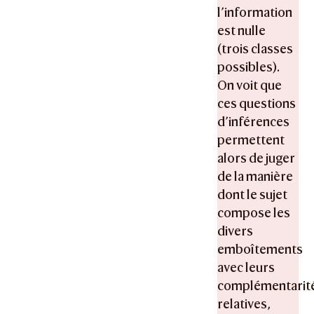
l’information
est nulle
(trois classes
possibles).
On voit que
ces questions
d’inférences
permettent
alors de juger
de la manière
dont le sujet
compose les
divers
emboîtements
avec leurs
complémentarit
relatives,