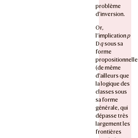
problème
d’inversion.
Or,
l’implication
p
D
q
sous sa
forme
propositionnelle
(de même
d’ailleurs que
la logique des
classes sous
sa forme
générale, qui
dépasse très
largement les
frontières