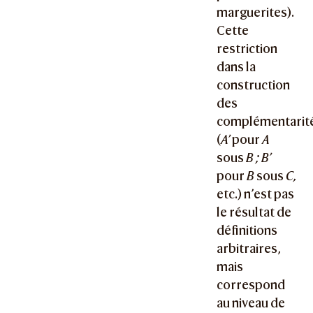
marguerites).
Cette
restriction
dans la
construction
des
complémentarit
(
A’
pour
A
sous
B ; B’
pour
B
sous
C,
etc.) n’est pas
le résultat de
définitions
arbitraires,
mais
correspond
au niveau de