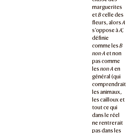
marguerites
et
B
celle des
fleurs, alors
A
s’oppose à
A’,
définie
comme les
B
non-A
et non
pas comme
les
non-A
en
général (qui
comprendrait
les animaux,
les cailloux et
tout ce qui
dans le réel
ne rentrerait
pas dans les