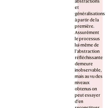
abstractions
et
généralisations
à partir de la
première.
Assurément
le processus
lui-même de
l’abstraction
réfléchissante
demeure
inobservable,
mais au vu des
niveaux
obtenus on
peut essayer
d’en
reconstituer