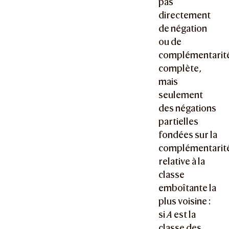
pas
directement
de négation
ou de
complémentarit
complète,
mais
seulement
des négations
partielles
fondées sur la
complémentarit
relative à la
classe
emboîtante la
plus voisine :
si
A
est la
classe des