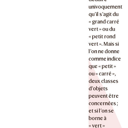
univoquement
qu’il s’agit du
« grand carré
vert » ou du
« petit rond
vert ». Mais si
l’on ne donne
comme indice
que « petit »
ou « carré »,
deux classes
d’objets
peuvent être
concernées ;
et si l’on se
borne à
« vert »