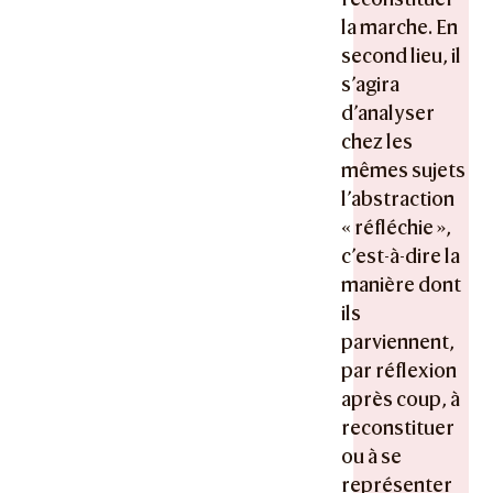
la marche. En
second lieu, il
s’agira
d’analyser
chez les
mêmes sujets
l’abstraction
« réfléchie »,
c’est-à-dire la
manière dont
ils
parviennent,
par réflexion
après coup, à
reconstituer
ou à se
représenter