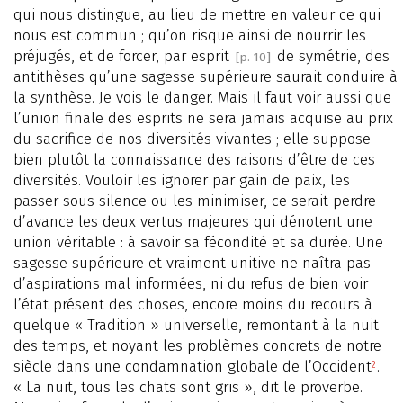
qui nous distingue, au lieu de mettre en valeur ce qui
nous est commun ; qu’on risque ainsi de nourrir les
préjugés, et de forcer, par esprit
de symétrie, des
[p. 10]
antithèses qu’une sagesse supérieure saurait conduire à
la synthèse. Je vois le danger. Mais il faut voir aussi que
l’union finale des esprits ne sera jamais acquise au prix
du sacrifice de nos diversités vivantes ; elle suppose
bien plutôt la connaissance des raisons d’être de ces
diversités. Vouloir les ignorer par gain de paix, les
passer sous silence ou les minimiser, ce serait perdre
d’avance les deux vertus majeures qui dénotent une
union véritable : à savoir sa fécondité et sa durée. Une
sagesse supérieure et vraiment unitive ne naîtra pas
d’aspirations mal informées, ni du refus de bien voir
l’état présent des choses, encore moins du recours à
quelque « Tradition » universelle, remontant à la nuit
des temps, et noyant les problèmes concrets de notre
siècle dans une condamnation globale de l’Occident
.
2
« La nuit, tous les chats sont gris », dit le proverbe.