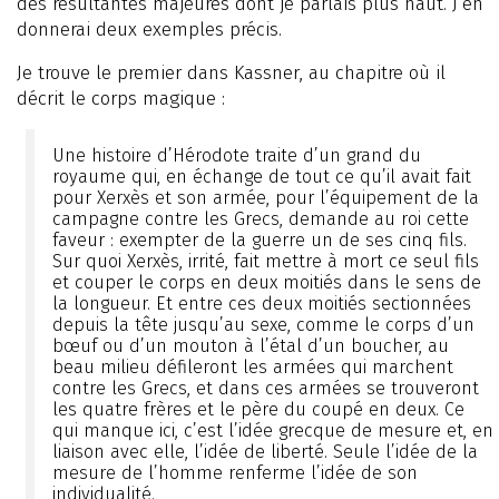
des résultantes majeures dont je parlais plus haut. J’en
donnerai deux exemples précis.
Je trouve le premier dans Kassner, au chapitre où il
décrit le corps magique :
Une histoire d’Hérodote traite d’un grand du
royaume qui, en échange de tout ce qu’il avait fait
pour Xerxès et son armée, pour l’équipement de la
campagne contre les Grecs, demande au roi cette
faveur : exempter de la guerre un de ses cinq fils.
Sur quoi Xerxès, irrité, fait mettre à mort ce seul fils
et couper le corps en deux moitiés dans le sens de
la longueur. Et entre ces deux moitiés sectionnées
depuis la tête jusqu’au sexe, comme le corps d’un
bœuf ou d’un mouton à l’étal d’un boucher, au
beau milieu défileront les armées qui marchent
contre les Grecs, et dans ces armées se trouveront
les quatre frères et le père du coupé en deux. Ce
qui manque ici, c’est l’idée grecque de mesure et, en
liaison avec elle, l’idée de liberté. Seule l’idée de la
mesure de l’homme renferme l’idée de son
individualité.