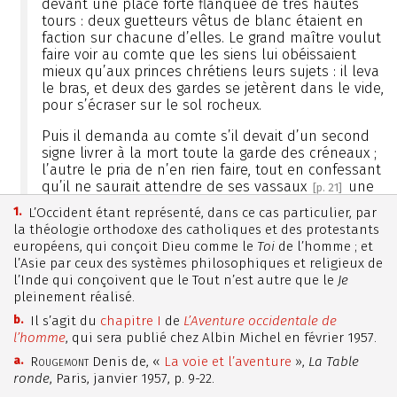
devant une place forte flanquée de très hautes
tours : deux guetteurs vêtus de blanc étaient en
faction sur chacune d’elles. Le grand maître voulut
faire voir au comte que les siens lui obéissaient
mieux qu’aux princes chrétiens leurs sujets : il leva
le bras, et deux des gardes se jetèrent dans le vide,
pour s’écraser sur le sol rocheux.
Puis il demanda au comte s’il devait d’un second
signe livrer à la mort toute la garde des créneaux ;
l’autre le pria de n’en rien faire, tout en confessant
qu’il ne saurait attendre de ses vassaux
une
[p. 21]
telle docilité […]. Et chaque Européen éprouvera ici
1.
L’Occident étant représenté, dans ce cas particulier, par
le même sentiment que le comte de Champagne : il
la théologie orthodoxe des catholiques et des protestants
se verra mené à un point où éclatera en lui le plus
européens, qui conçoit Dieu comme le
Toi
de l’homme ; et
sincère, le plus violent des refus. Les formes
l’Asie par ceux des systèmes philosophiques et religieux de
fondamentales dont il se croyait sûr, telles que
l’Inde qui conçoivent que le Tout n’est autre que le
Je
courage et fidélité, obéissance, sacrifice, ordre et
pleinement réalisé.
discipline, sont ici arrachées de leur place ; l’horreur
b.
Il s’agit du
chapitre I
de
L’Aventure occidentale de
d’un monde étranger lui monte au cœur. Cette
l’homme
, qui sera publié chez Albin Michel en février 1957.
horreur saisira toujours celui qui respecte en
l’homme un noyau de liberté auquel il n’est pas
a.
Rougemont
Denis de, «
La voie et l’aventure
»,
La Table
permis de porter atteinte. Ce qui s’y passe, et ce qui
ronde
, Paris, janvier 1957, p. 9-22.
en provient, ne peut naître que du libre arbitre, sous