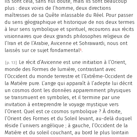
Ils sont cela, sans nul doute, mais ils sont beaucoup
plus : deux
voies
de l’homme, deux directions
maîtresses de sa Quête inlassable du Réel. Pour passer
du sens géographique et historique de nos deux termes
à leur sens symbolique et spirituel, recourons aux récits
visionnaires que deux grands philosophes religieux de
l’Iran et de l’Arabie, Avicenne et Sohrawardi, nous ont
laissés sur ce sujet fondamental
.
6
Le récit d’Avicenne est une initiation à l’Orient,
[p. 13]
monde des Formes de lumière, contrastant avec
l’Occident du monde terrestre et l’Extrême-Occident de
la Matière pure. L’ange qui apparaît à l’adepte lui décrit
un cosmos dont les données apparemment physiques
se transmuent en symboles, et il termine par une
invitation à entreprendre le voyage mystique vers
l’Orient. Quel est ce cosmos symbolique ? À droite,
l’Orient des Formes et du Soleil levant, au-delà duquel
réside l’univers angélique ; à gauche, l’Occident de la
Matière et du soleil couchant, au bord le plus lointain