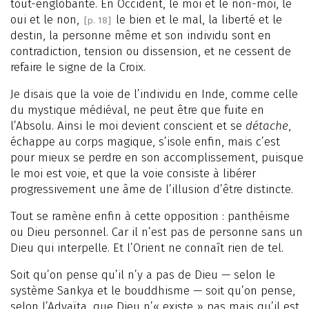
tout-englobante. En Occident, le moi et le non-moi, le
oui et le non,
le bien et le mal, la liberté et le
[p. 18]
destin, la personne même et son individu sont en
contradiction, tension ou dissension, et ne cessent de
refaire le signe de la Croix.
Je disais que la voie de l’individu en Inde, comme celle
du mystique médiéval, ne peut être que fuite en
l’Absolu. Ainsi le moi devient conscient et se
détache
,
échappe au corps magique, s’isole enfin, mais c’est
pour mieux se perdre en son accomplissement, puisque
le moi est voie, et que la voie consiste à libérer
progressivement une âme de l’illusion d’être distincte.
Tout se ramène enfin à cette opposition : panthéisme
ou Dieu personnel. Car il n’est pas de personne sans un
Dieu qui interpelle. Et l’Orient ne connaît rien de tel.
Soit qu’on pense qu’il n’y a pas de Dieu — selon le
système Sankya et le bouddhisme — soit qu’on pense,
selon l’Advaïta, que Dieu n’« existe » pas mais qu’il est