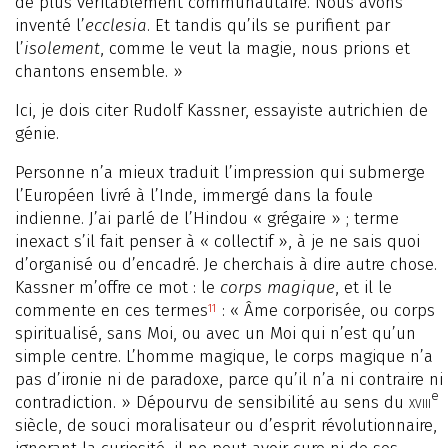
de plus véritablement communautaire. Nous avons
inventé l’
ecclesia
. Et tandis qu’ils se purifient par
l’
isolement
, comme le veut la magie, nous prions et
chantons ensemble. »
Ici, je dois citer Rudolf Kassner, essayiste autrichien de
génie.
Personne n’a mieux traduit l’impression qui submerge
l’Européen livré à l’Inde, immergé dans la foule
indienne. J’ai parlé de l’Hindou « grégaire » ; terme
inexact s’il fait penser à « collectif », à je ne sais quoi
d’organisé ou d’encadré. Je cherchais à dire autre chose.
Kassner m’offre ce mot : le
corps magique
, et il le
commente en ces termes
: « Âme corporisée, ou corps
11
spiritualisé, sans Moi, ou avec un Moi qui n’est qu’un
simple centre. L’homme magique, le corps magique n’a
pas d’ironie ni de paradoxe, parce qu’il n’a ni contraire ni
e
contradiction. » Dépourvu de sensibilité au sens du
xviii
siècle, de souci moralisateur ou d’esprit révolutionnaire,