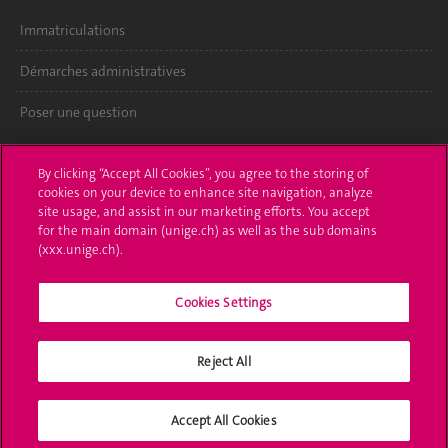
Immatriculations
Démarches administratives
Poser une question
L'UNIGE vous informe
By clicking “Accept All Cookies”, you agree to the storing of
cookies on your device to enhance site navigation, analyze
UNIGE Mobile
site usage, and assist in our marketing efforts. You accept
for the main domain (unige.ch) as well as the sub domains
Médias
(xxx.unige.ch).
Offres d'emploi
Cookies Settings
Bibliothèque
Calendrier académique
Reject All
Médias sociaux UNIGE
Accept All Cookies