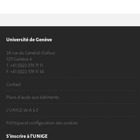
Université de Genève
24 rue du Général-Dufour
1211 Genève 4
T. +41 (0)22 379 71 11
F. +41 (0)22 379 11 34
Contact
Plans d'accès aux bâtiments
L'UNIGE de A à Z
Politique et configuration des cookies
S'inscrire à l'UNIGE