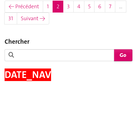
(actuel)
← Précédent
1
2
3
4
5
6
7
…
31
Suivant →
Chercher
DATE_NAV