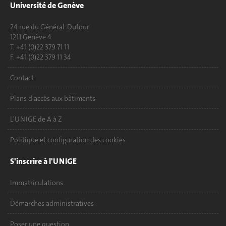
Université de Genève
24 rue du Général-Dufour
1211 Genève 4
T. +41 (0)22 379 71 11
F. +41 (0)22 379 11 34
Contact
Plans d'accès aux bâtiments
L'UNIGE de A à Z
Politique et configuration des cookies
S'inscrire à l'UNIGE
Immatriculations
Démarches administratives
Poser une question