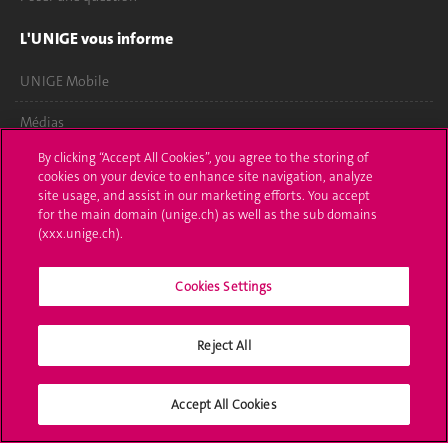
L'UNIGE vous informe
UNIGE Mobile
Médias
By clicking “Accept All Cookies”, you agree to the storing of
Offres d'emploi
cookies on your device to enhance site navigation, analyze
site usage, and assist in our marketing efforts. You accept
Bibliothèque
for the main domain (unige.ch) as well as the sub domains
(xxx.unige.ch).
Calendrier académique
Médias sociaux UNIGE
Cookies Settings
Reject All
Accréditation
Accept All Cookies