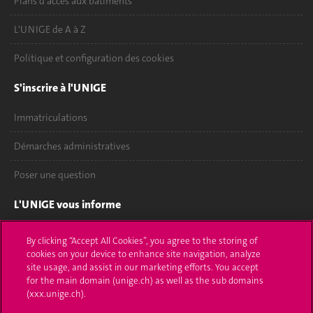
Plans d'accès aux bâtiments
L'UNIGE de A à Z
Politique et configuration des cookies
S'inscrire à l'UNIGE
Immatriculations
Démarches administratives
Poser une question
L'UNIGE vous informe
UNIGE Mobile
By clicking “Accept All Cookies”, you agree to the storing of
cookies on your device to enhance site navigation, analyze
Médias
site usage, and assist in our marketing efforts. You accept
for the main domain (unige.ch) as well as the sub domains
Offres d'emploi
(xxx.unige.ch).