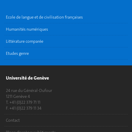
Ecole de langue et de civilisation françaises
Humanités numériques
Littérature comparée
Etudes genre
Université de Genève
24 rue du Général-Dufour
1211 Genève 4
T. +41 (0)22 379 71 11
F. +41 (0)22 379 11 34
Contact