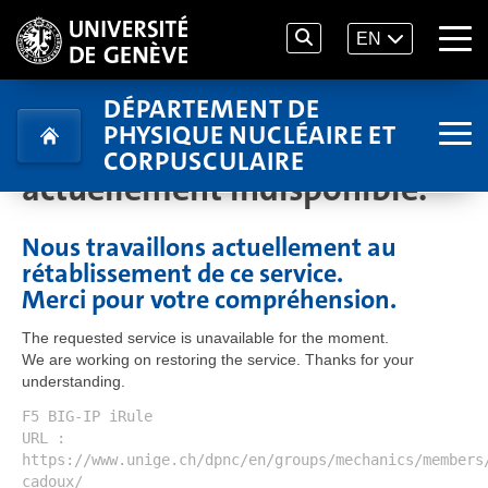
EN
DÉPARTEMENT DE
PHYSIQUE NUCLÉAIRE ET
Le service demandé est
CORPUSCULAIRE
actuellement indisponible.
Nous travaillons actuellement au
rétablissement de ce service.
Merci pour votre compréhension.
The requested service is unavailable for the moment.
We are working on restoring the service. Thanks for your
understanding.
F5 BIG-IP iRule
URL :
https://www.unige.ch/dpnc/en/groups/mechanics/members
cadoux/