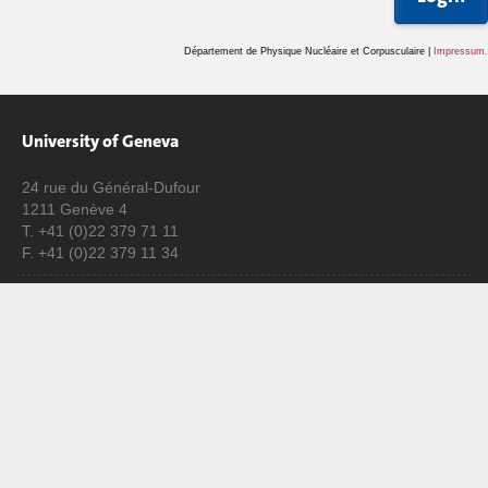
Département de Physique Nucléaire et Corpusculaire |
Impressum
.
University of Geneva
24 rue du Général-Dufour
1211 Genève 4
T. +41 (0)22 379 71 11
F. +41 (0)22 379 11 34
Campus Accessibility
University Calendar
Enroll at UNIGE
Applications
Administrative procedures