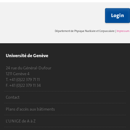
Login
Département de Physique Nucléaire et Corpusculaire |
Impressum
.
Université de Genève
24 rue du Général-Dufour
1211 Genève 4
T. +41 (0)22 379 71 11
F. +41 (0)22 379 11 34
Contact
Plans d'accès aux bâtiments
L'UNIGE de A à Z