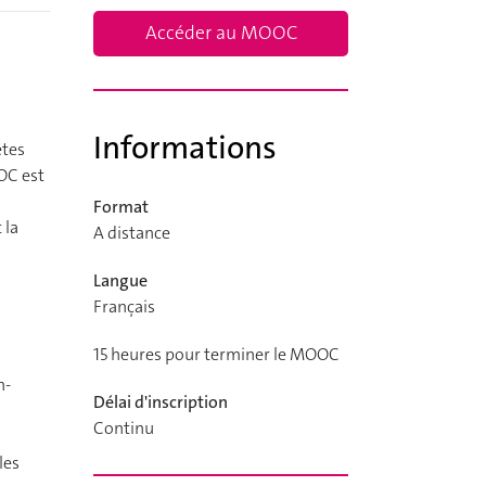
Accéder au MOOC
Informations
êtes
OC est
Format
 la
A distance
Langue
Français
15 heures pour terminer le MOOC
n-
Délai d'inscription
Continu
les