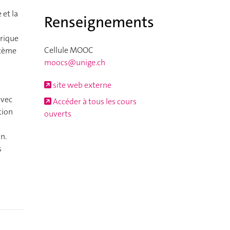
 et la
Renseignements
érique
Cellule MOOC
stème
moocs@unige.ch
site web externe
avec
Accéder à tous les cours
tion
ouverts
n.
s