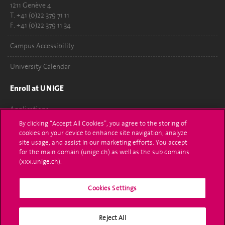
1211 Genève 4
T. +41 (0)22 379 71 11
F. +41 (0)22 379 11 34
Campus Accessibility
University Calendar
Enroll at UNIGE
Applications
By clicking “Accept All Cookies”, you agree to the storing of
Administrative procedures
cookies on your device to enhance site navigation, analyze
site usage, and assist in our marketing efforts. You accept
Ask a question
for the main domain (unige.ch) as well as the sub domains
(xxx.unige.ch).
Contact
Cookies Settings
Media
Library
Reject All