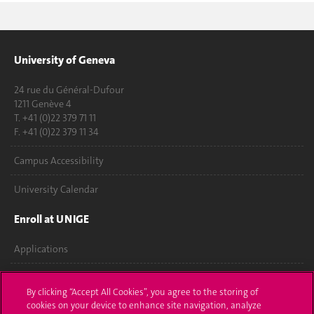
University of Geneva
24 rue du Général-Dufour
1211 Genève 4
T. +41 (0)22 379 71 11
F. +41 (0)22 379 11 34
Campus Accessibility
University Calendar
Enroll at UNIGE
Applications
Administrative procedures
By clicking “Accept All Cookies”, you agree to the storing of
cookies on your device to enhance site navigation, analyze
Ask a question