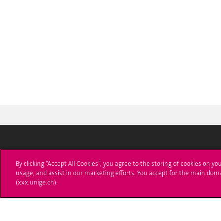
University of Geneva
Enro
By clicking “Accept All Cookies”, you agree to the storing of cookies on yo
usage, and assist in our marketing efforts. You accept for the main dom
24 rue du Général-Dufour
Applica
(xxx.unige.ch).
1211 Genève 4
T. +41 (0)22 379 71 11
Adminis
F. +41 (0)22 379 11 34
Ask a q