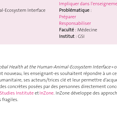
Impliquer dans l'enseignem
l-Ecosystem Interface
Problématique
:
Préparer
Responsabiliser
Faculté
: Médecine
Institut
: GSI
obal Health at the Human-Animal-Ecosystem Interface
» o
nt nouveau, les enseignant-es souhaitent répondre à un c
umanitaire, ses acteurs/trices clé et leur permettre d’acq
es concrètes posées par des personnes directement concern
Studies Institute
et
InZone
. InZone développe des approc
fragiles.