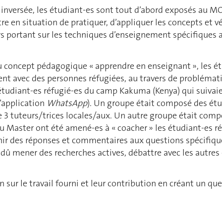
se inversée, les étudiant-es sont tout d’abord exposés au 
être en situation de pratiquer, d’appliquer les concepts et 
ours portant sur les techniques d’enseignement spécifiques
u concept pédagogique « apprendre en enseignant », les ét
t avec des personnes réfugiées, au travers de problématiq
 étudiant-es réfugié-es du camp Kakuma (Kenya) qui suiva
l’application
WhatsApp
). Un groupe était composé des étu
de 3 tuteurs/trices locales/aux. Un autre groupe était co
du Master ont été amené-es à « coacher » les étudiant-es 
rnir des réponses et commentaires aux questions spécifiqu
nt dû mener des recherches actives, débattre avec les autres
on sur le travail fourni et leur contribution en créant un q