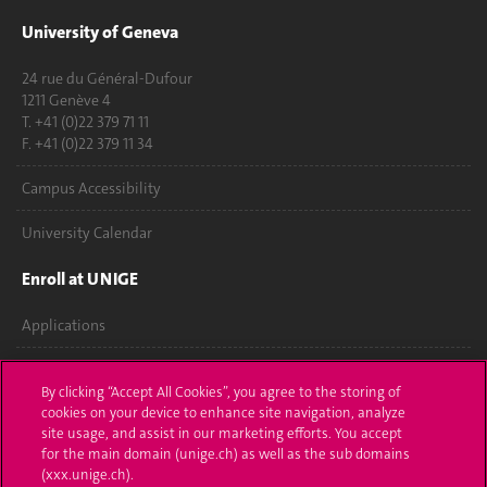
University of Geneva
24 rue du Général-Dufour
1211 Genève 4
T. +41 (0)22 379 71 11
F. +41 (0)22 379 11 34
Campus Accessibility
University Calendar
Enroll at UNIGE
Applications
Administrative procedures
By clicking “Accept All Cookies”, you agree to the storing of
cookies on your device to enhance site navigation, analyze
Ask a question
site usage, and assist in our marketing efforts. You accept
for the main domain (unige.ch) as well as the sub domains
Contact
(xxx.unige.ch).